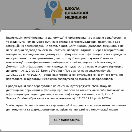
Інформація, опублікована на даному сайті, орієнтована на загальне ознайомлення
та жодним чином не може бути використана в якості медичних, практичних або
комерційних рекомендацій. У зв’язку з цим, Сайт «Школи доказової медицини» не
несе жодної відповідальності за негативні наслідки, отримані через використання
матеріалів, викладених на даному сайті. Документація з фармацевтичних продуктів
не є рекламою та не призначена для того, щоб використовувати її замість
консультації з кваліфікованими фахівцями в галузі медицини та інших галузях.
Головна
Партнери проекту
Ділео Фарма
Документація з фармацевтичних продуктів надається за вашою згодою відповідно
Дискусійний клуб: Інфекція та алергія: взаємозв'язок і
до вимог ч.ч. 1, 2 ст. 15 Закону України «Про захист прав споживачів» від
12.05.1991 р. № 1023-XII. Якщо вам потрібна консультація з конкретного питання,
взаємовплив
пов’язаного зі здоров’ям, необхідно звернутися до фахівців- професіоналів.
Продовжуючи своє перебування на сайті, ви підтверджуєте свою згоду на
дистанційне отримання інформації про лікарські та косметичні засоби (включаючи
інформацію про рецептурні лікарські засоби) на підставі вимог ч.ч. 1, 2 ст. 15
Дискусійний клуб:
Закону України «Про захист прав споживачів» від 12.05.1991 р. № 1023-XII.
Уся інформація, яка міститься на даному сайті, подана з освітньою метою виключно
Інфекція та алергія:
для медичних та фармацевтичних працівників і не замінює консультації лікаря.
Так, я підтверджую.
взаємозв'язок і