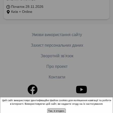
Початок 28.11.2026
Київ + Online
Умови використання сайту
Захист персональних даних
Зворотній зв'язок
Про проект
Контакти
Цей сайт використовує ідентифікаційні файли cookies для поліпшення навігації та роботи
в інтернеті. Використовуючи цей сайт, ви надаєте згоду на їх застосування.
© 2018-2026 «Школа доказової медицини». Всі права
захищені.
Так, я згоден.