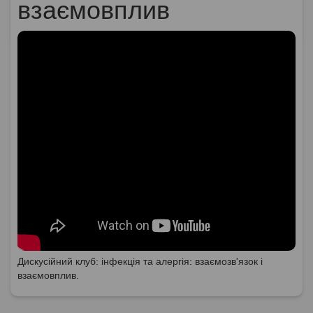
взаємовплив
Дискусійний клуб: інфекція та алергія: взаємозв'язок і
взаємовплив.