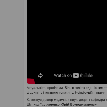
Актуальність проблеми. Біль в голі як один із сим
фарингіту і гострого тонзиліту. Неінфекційні причи
Коментує доктор медичних наук, доцент кафедри дит
Шупика
Гавриленко Юрій Володимирович
.