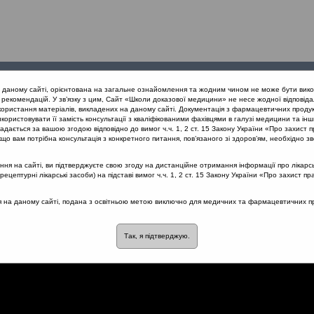
Проведені
Конференції
Партнери
Лек
а даному сайті, орієнтована на загальне ознайомлення та жодним чином не може бути вико
заходи
проекту
рекомендацій. У зв’язку з цим, Сайт «Школи доказової медицини» не несе жодної відповіда
користання матеріалів, викладених на даному сайті. Документація з фармацевтичних продук
користовувати її замість консультації з кваліфікованими фахівцями в галузі медицини та інш
птоматичне лікування ГРІ на амбулаторному етапі
дається за вашою згодою відповідно до вимог ч.ч. 1, 2 ст. 15 Закону України «Про захист п
що вам потрібна консультація з конкретного питання, пов’язаного зі здоров’ям, необхідно зв
я на сайті, ви підтверджуєте свою згоду на дистанційне отримання інформації про лікарсь
цептурні лікарські засоби) на підставі вимог ч.ч. 1, 2 ст. 15 Закону України «Про захист пр
ування ГРІ на амбулаторн
ся на даному сайті, подана з освітньою метою виключно для медичних та фармацевтичних пра
Так, я підтверджую.