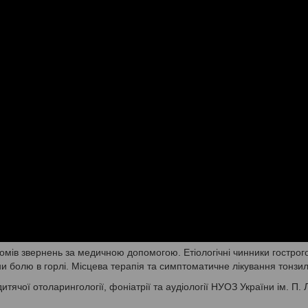
птомів звернень за медичною допомогою. Етіологічні чинники гострог
ни болю в горлі. Місцева терапія та симптоматичне лікування тонзилі
ячої отоларингології, фоніатрії та аудіології НУОЗ України ім. П. 