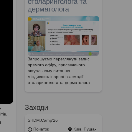
отоларинголога та
дерматолога
Запрошуємо переглянути запис
прямого ефіру, присвяченого
актуальному питанню
міждисциплінарної взаємодії
отоларинголога та дерматолога.
Заходи
о
тів.
SHDM.Camp’26
Л.
Початок
Київ, Пуща-