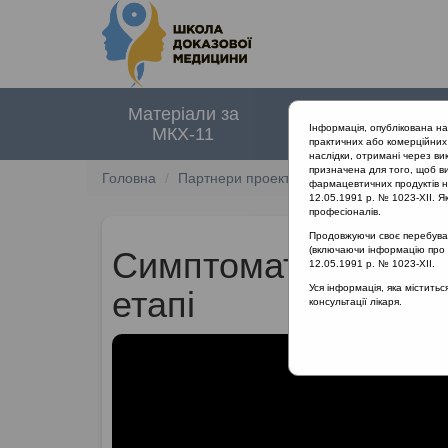
Матеріали за
Нормативні
Інформація, опублікована н
МКХ-11
документи
практичних або комерційних 
наслідки, отримані через ви
призначена для того, щоб ви
Головна
Партнери проекту
Ділео Фарма
Сим
фармацевтичних продуктів на
12.05.1991 р. № 1023-XII. Як
професіоналів.
Продовжуючи своє перебуванн
(включаючи інформацію про ре
Симптоматичне лік
12.05.1991 р. № 1023-XII.
Уся інформація, яка містить
етапі
консультації лікаря.