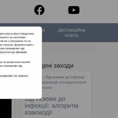
тори
Спеціальні
Дистанційна
ристана в якості медичних,
випуски
освіта
льності за негативні
тів не є рекламою та не
их галузях. Документація з
рав споживачів» від
ернутися до фахівців-
кі та косметичні засоби
Проведені заходи
ав споживачів» від
ому
цівників і не замінює
SHDM.info | Від екземи до інфекції:
алгоритм взаємодії отоларинголога
та дерматолога
Від екземи до
інфекції: алгоритм
взаємодії