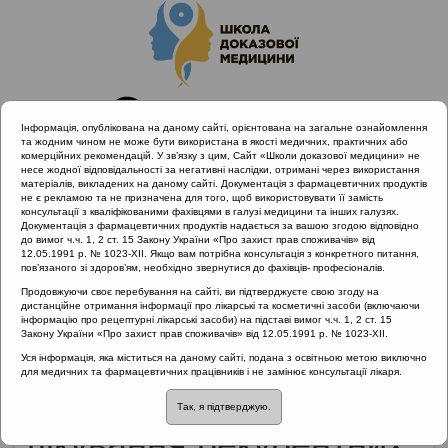
Інформація, опублікована на даному сайті, орієнтована на загальне ознайомлення
та жодним чином не може бути використана в якості медичних, практичних або
комерційних рекомендацій. У зв’язку з цим, Сайт «Школи доказової медицини» не
несе жодної відповідальності за негативні наслідки, отримані через використання
матеріалів, викладених на даному сайті. Документація з фармацевтичних продуктів
не є рекламою та не призначена для того, щоб використовувати її замість
консультації з кваліфікованими фахівцями в галузі медицини та інших галузях.
Головна
Партнери проекту
Ділео Фарма
Документація з фармацевтичних продуктів надається за вашою згодою відповідно
Сучасні можливості профілактики та лікування рекурентних
до вимог ч.ч. 1, 2 ст. 15 Закону України «Про захист прав споживачів» від
12.05.1991 р. № 1023-XII. Якщо вам потрібна консультація з конкретного питання,
інфекцій респіраторного тракту. Лікування гострого ларингіту
пов’язаного зі здоров’ям, необхідно звернутися до фахівців- професіоналів.
на амбулаторному етапі
Продовжуючи своє перебування на сайті, ви підтверджуєте свою згоду на
дистанційне отримання інформації про лікарські та косметичні засоби (включаючи
інформацію про рецептурні лікарські засоби) на підставі вимог ч.ч. 1, 2 ст. 15
Закону України «Про захист прав споживачів» від 12.05.1991 р. № 1023-XII.
Сучасні можливості
Уся інформація, яка міститься на даному сайті, подана з освітньою метою виключно
для медичних та фармацевтичних працівників і не замінює консультації лікаря.
профілактики та
Так, я підтверджую.
лікування рекурентних