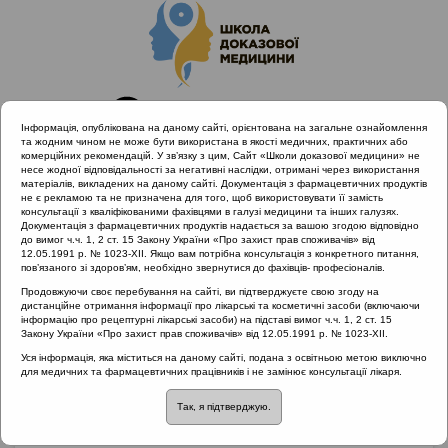
Інформація, опублікована на даному сайті, орієнтована на загальне ознайомлення
та жодним чином не може бути використана в якості медичних, практичних або
комерційних рекомендацій. У зв’язку з цим, Сайт «Школи доказової медицини» не
несе жодної відповідальності за негативні наслідки, отримані через використання
матеріалів, викладених на даному сайті. Документація з фармацевтичних продуктів
не є рекламою та не призначена для того, щоб використовувати її замість
консультації з кваліфікованими фахівцями в галузі медицини та інших галузях.
Головна
Партнери проекту
Ділео Фарма
Документація з фармацевтичних продуктів надається за вашою згодою відповідно
Адекватне знеболення при тонзиліті як умова відкладеного
до вимог ч.ч. 1, 2 ст. 15 Закону України «Про захист прав споживачів» від
12.05.1991 р. № 1023-XII. Якщо вам потрібна консультація з конкретного питання,
призначення антибіотиків
пов’язаного зі здоров’ям, необхідно звернутися до фахівців- професіоналів.
Продовжуючи своє перебування на сайті, ви підтверджуєте свою згоду на
дистанційне отримання інформації про лікарські та косметичні засоби (включаючи
інформацію про рецептурні лікарські засоби) на підставі вимог ч.ч. 1, 2 ст. 15
Адекватне знеболення
Закону України «Про захист прав споживачів» від 12.05.1991 р. № 1023-XII.
Уся інформація, яка міститься на даному сайті, подана з освітньою метою виключно
при тонзиліті як умова
для медичних та фармацевтичних працівників і не замінює консультації лікаря.
Так, я підтверджую.
відкладеного