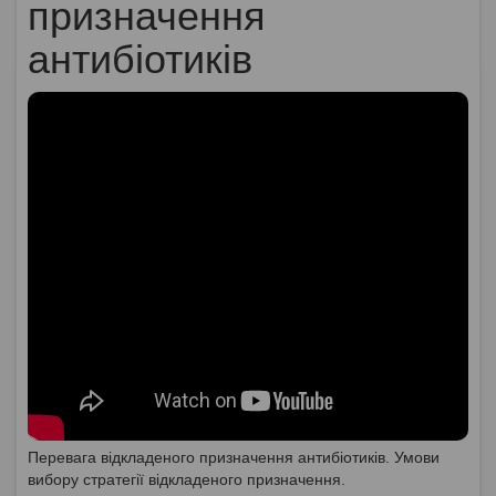
призначення
антибіотиків
Перевага відкладеного призначення антибіотиків. Умови
вибору стратегії відкладеного призначення.