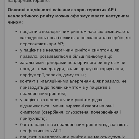
на фармакотерапію.
Основні відмінності клінічних характеристик АР і
неалергічного риніту можна сформулювати наступним
чином:
пацієнти з неалергічним ринітом частіше відзначають
закладеність носа і нежить, а не чхання та свербіж, які
переважають при АР;
у пацієнтів з неалергічним ринітом симптоми, як
правило, розвиваються в більш пізньому віці;
загальними тригерами неалергічного риніту є зміни
погоди і температури, вплив продуктів харчування,
парфумерії, запахів, диму та ін.;
контакт з інгаляційними алергенами, як правило, не
призводить до появи симптомів у пацієнтів з
неалергічним ринітом;
у пацієнтів з неалергічним ринітом рідше
відзначаються і менш виражені скарги на очні
симптоми (свербіння, сльозотеча, почервоніння і
припухлість);
багато пацієнтів з неалергічним ринітом відзначають
неефективність АГП;
пацієнти з неалергічним ринітом не мають супутніх