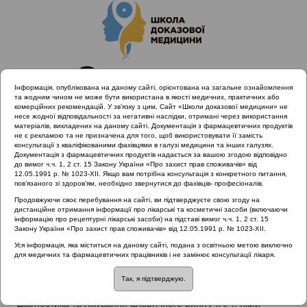
Інформація, опублікована на даному сайті, орієнтована на загальне ознайомлення
та жодним чином не може бути використана в якості медичних, практичних або
комерційних рекомендацій. У зв’язку з цим, Сайт «Школи доказової медицини» не
несе жодної відповідальності за негативні наслідки, отримані через використання
матеріалів, викладених на даному сайті. Документація з фармацевтичних продуктів
не є рекламою та не призначена для того, щоб використовувати її замість
консультації з кваліфікованими фахівцями в галузі медицини та інших галузях.
Головна
Партнери проекту
Дельта Медікел
Документація з фармацевтичних продуктів надається за вашою згодою відповідно
Стандарти діагностики і лікування алергічного риніту
до вимог ч.ч. 1, 2 ст. 15 Закону України «Про захист прав споживачів» від
12.05.1991 р. № 1023-XII. Якщо вам потрібна консультація з конкретного питання,
пов’язаного зі здоров’ям, необхідно звернутися до фахівців- професіоналів.
Продовжуючи своє перебування на сайті, ви підтверджуєте свою згоду на
дистанційне отримання інформації про лікарські та косметичні засоби (включаючи
Стандарти діагностики і
інформацію про рецептурні лікарські засоби) на підставі вимог ч.ч. 1, 2 ст. 15
Закону України «Про захист прав споживачів» від 12.05.1991 р. № 1023-XII.
лікування алергічного
Уся інформація, яка міститься на даному сайті, подана з освітньою метою виключно
для медичних та фармацевтичних працівників і не замінює консультації лікаря.
риніту
Так, я підтверджую.
Діагностика та лікування алергічного риніту (АР), який