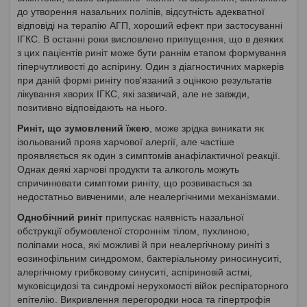
до утворення назальних поліпів, відсутність адекватної
відповіді на терапію АГП, хороший ефект при застосуванні
ІГКС. В останні роки висловлено припущення, що в деяких
з цих пацієнтів риніт може бути раннім етапом формування
гіперчутливості до аспірину. Один з діагностичних маркерів
при даній формі риніту пов'язаний з оцінкою результатів
лікування хворих ІГКС, які зазвичай, але не завжди,
позитивно відповідають на нього.
Риніт, що зумовлений їжею
, може зрідка виникати як
ізольований прояв харчової алергії, але частіше
проявляється як один з симптомів анафілактичної реакції.
Однак деякі харчові продукти та алкоголь можуть
спричинювати симптоми риніту, що розвивається за
недостатньо вивченими, але неалергічними механізмами.
Однобічний риніт
припускає наявність назальної
обструкції обумовленої стороннім тілом, пухлиною,
поліпами носа, які можливі й при неалергічному риніті з
еозинофільним синдромом, бактеріальному риносинуситі,
алергічному грибковому синуситі, аспіриновій астмі,
муковісцидозі та синдромі нерухомості війок респіраторного
епітелію. Викривлення перегородки носа та гіпертрофія