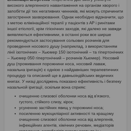
високого алергенного навантаження на організм хворого і
запобігти дії тих негативних чинників, які можуть спричинити
загострення захворювання. Однак необхідно відзначити, що
з метою елімінаційної терапії у пацієнтів з АР і ринітами
іншої етіології, крім гігієнічних заходів, які далеко не завжди
виявляються ефективними, в останні роки все ширше
рекомендується застосування сольових розчинів для
проведення носового душу (наприклад, з використанням
лінії ізотонічних – Хьюмер 150 ізотонічний – та гіпертонічних
– Хьюмер 050 гіпертонічний – розчинів Хьюмер). Носовий
душ (промивання порожнини носа, носовий лаваж,
назальна іригація) є однією з найдавніших терапевтичних
процедур та описаний ще в давньоіндійських ведичних
книгах. У низці досліджень показано ефективність і безпеку
назальной іригації, оскільки вона сприяє:
очищенню слизової оболонки носа від в'язкого,
густого, стійкого слизу, кірок;
усуненню застійних явищ у порожнині носа;
посиленню мукоциліарної активності та кращому
очищенню слизової оболонки носа від алергенів,
інфекційних агентів, хімічних речовин, медіаторів
запалення, метаболітів оксиду азоту та ін.;