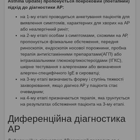
Asthma Update) пропонується покроковий (поетапний)
підхід до діагностики АР:
на 1-му етапі проводиться анкетування пацієнтів для
виявлення симптомів, характерних для хворих на АР
або неалергічний риніт;
на 2-му етапі особам з симптомами, схожими на АР,
пропонується фізикальне обстеження, передня
риноскопія, ендоскопія носової порожнини, пробна
терапія антигістамінними препаратами(АГП) або
інтраназальними глюкокортикостероїдами (ІГКС),
шкірне тестування з алергенами або визначення
алерген-специфічного IgE в сироватці;
на 3-му етапі визначають форму і ступінь тяжкості
захворювання, якщо діагноз АР у пацієнта стає
очевидним;
на 4-му етапі призначається терапія, яка грунтується
на результатах обстеження пацієнта на 3-му етапі.
Диференційна діагностика
АР