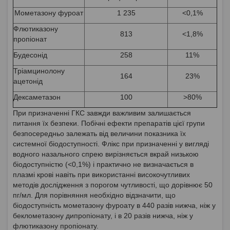
Мометазону фуроат
1 235
<0,1%
Флютиказону
813
<1,8%
пропіонат
Будесонід
258
11%
Тріамцинолону
164
23%
ацетонід
Дексаметазон
100
>80%
При призначенні ГКС завжди важливим залишається
питання їх безпеки. Побічні ефекти препаратів цієї групи
безпосередньо залежать від величини показника їх
системної біодоступності. Флікс при призначенні у вигляді
водного назального спрею вирізняється вкрай низькою
біодоступністю (<0,1%) і практично не визначається в
плазмі крові навіть при використанні високочутливих
методів дослідження з порогом чутливості, що дорівнює 50
пг/мл. Для порівняння необхідно відзначити, що
біодоступність мометазону фуроату в 440 разів нижча, ніж у
беклометазону дипропіонату, і в 20 разів нижча, ніж у
флютиказону пропіонату.