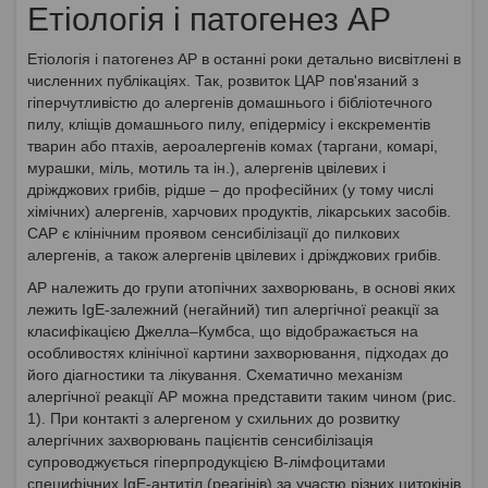
Етіологія і патогенез АР
Етіологія і патогенез АР в останні роки детально висвітлені в
численних публікаціях. Так, розвиток ЦАР пов'язаний з
гіперчутливістю до алергенів домашнього і бібліотечного
пилу, кліщів домашнього пилу, епідермісу і екскрементів
тварин або птахів, аероалергенів комах (таргани, комарі,
мурашки, міль, мотиль та ін.), алергенів цвілевих і
дріжджових грибів, рідше – до професійних (у тому числі
хімічних) алергенів, харчових продуктів, лікарських засобів.
САР є клінічним проявом сенсибілізації до пилкових
алергенів, а також алергенів цвілевих і дріжджових грибів.
АР належить до групи атопічних захворювань, в основі яких
лежить IgE-залежний (негайний) тип алергічної реакції за
класифікацією Джелла–Кумбса, що відображається на
особливостях клінічної картини захворювання, підходах до
його діагностики та лікування. Схематично механізм
алергічної реакції АР можна представити таким чином (рис.
1). При контакті з алергеном у схильних до розвитку
алергічних захворювань пацієнтів сенсибілізація
супроводжується гіперпродукцією В-лімфоцитами
специфічних IgE-антитіл (реагінів) за участю різних цитокінів