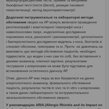
імунофлуоресцентний тести, прямий та непрямий
базофільні тесті (тести Шеллі), реакцію пасивної
гемаглютинації, метод імунотермістометрії.
Додаткові інструментальні та лабораторні методи
обстеження
хворих на АР можуть включати проведення
рентгенографії і комп'ютерної томографії носа і
навколоносових пазух, ендоскопічне дослідження
порожнини носа, риноскопії і риноманометрії, цитологічного
і бактеріологічного дослідження виділень з носа, біоптатів зі
слизової оболонки, гемограми та ін. Проте, не дивлячись на
важливість цих методів обстеження пацієнтів, необхідно
підкреслити, що жоден з них сам по собі, без зіставлення з
даними анамнезу, клінічної картини, результатами
тестування з алергенами не може бути підставою для
встановлення остаточного діагнозу АР.
Отже, діагноз АР має перш за все базуватися на даних
алергологічного анамнезу, фізикального обстеження
пацієнта, результатах тестів in vivo та in vitro з алергенами,
а також даних лабораторного та інструментального
загальноклінічного обстеження хворого.
У рекомендаціях ARIA (Allergic Rhinitis and its Impact on