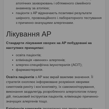
атопічних захворювань і обтяженого сімейного
анамнезу за атопією;
пацієнти з АР відзначають позитивні результати
шкірного, провокаційного і лабораторного тестування
з причинно-значущими алергенами.
Лікування АР
Стандарти лікування хворих на АР побудовані на
наступних принципах:
освіта пацієнтів;
елімінація «винних» алергенів;
алерген-специфічна імунотерапія (АСІТ);
фармакотерапія.
Освіта пацієнтів
з АР має вкрай важливе значення. Її
стратегія охоплює інформоване розуміння хворими
симптомів риніту і кон'юнктивіту, їх самомоніторування,
виконання заздалегідь розробленого алергологом плану
дій, письмовий інструктаж пацієнтів, елімінацію причинно-
значущих алергенів тощо.
Елімінація алергенів
теоретично дає змогу уникнути