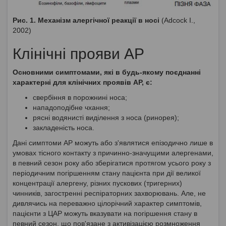
Рис. 1. Механізм алергічної реакції в носі
(Adcock I.,
2002)
Клінічні прояви АР
Основними симптомами, які в будь-якому поєднанні
характерні для клінічних проявів АР, є:
свербіння в порожнині носа;
нападоподібне чхання;
рясні водянисті виділення з носа (ринорея);
закладеність носа.
Дані симптоми АР можуть або з'являтися епізодично лише в
умовах тісного контакту з причинно-значущими алергенами,
в певний сезон року або зберігатися протягом усього року з
періодичним погіршенням стану пацієнта при дії великої
концентрації алергену, різних пускових (тригерних)
чинників, загостренні респіраторних захворювань. Але, не
дивлячись на переважно цілорічний характер симптомів,
пацієнти з ЦАР можуть вказувати на погіршення стану в
певний сезон, що пов'язане з активізацією розмноження