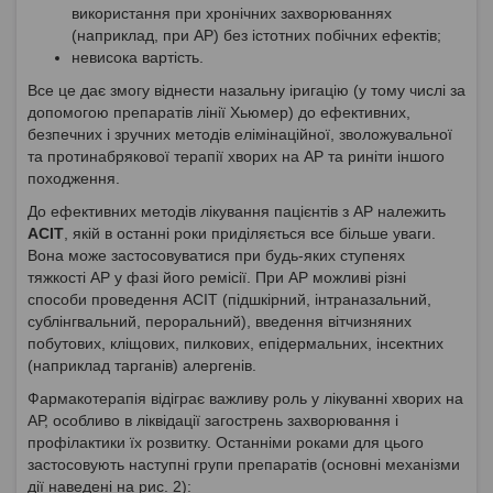
використання при хронічних захворюваннях
(наприклад, при АР) без істотних побічних ефектів;
невисока вартість.
Все це дає змогу віднести назальну іригацію (у тому числі за
допомогою препаратів лінії Хьюмер) до ефективних,
безпечних і зручних методів елімінаційної, зволожувальної
та протинабрякової терапії хворих на АР та риніти іншого
походження.
До ефективних методів лікування пацієнтів з АР належить
АСІТ
, якій в останні роки приділяється все більше уваги.
Вона може застосовуватися при будь-яких ступенях
тяжкості АР у фазі його ремісії. При АР можливі різні
способи проведення АСІТ (підшкірний, інтраназальний,
сублінгвальний, пероральний), введення вітчизняних
побутових, кліщових, пилкових, епідермальних, інсектних
(наприклад тарганів) алергенів.
Фармакотерапія відіграє важливу роль у лікуванні хворих на
АР, особливо в ліквідації загострень захворювання і
профілактики їх розвитку. Останніми роками для цього
застосовують наступні групи препаратів (основні механізми
дії наведені на рис. 2):