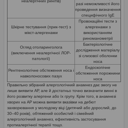
неалергічних ринітів)
разі неможливості його
проведення визначення
специфічного IgE
Провокаційні тести з
Шкірне тестування (прик-тест) з
алергенами з
мікст-алергенами
використанням
риноманометрії
Бактеріологічне
Огляд отоларинголога
дослідження матеріалу
(виключення неалергічної ЛОР-
зі слизової оболонки
патології)
носа
Ендоскопічне
Рентгенологічне обстеження носа і
обстеження порожнини
навколоносових пазух
носа
Правильно зібраний алергологічний анамнез дає змогу не
лише виявити АР, але й достатньо точно визначити винні в
його розвитку алергени або їх групу. Крім того, в анамнезі
хворих на АР можна виявити вказівки на дебют
захворювання у молодому віці (дитячий або дорослий, до
30–40 років), обтяжений особистий і сімейний
алергологічний анамнез, ефективність застосування
протиалергічної терапії тощо.