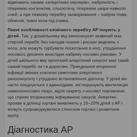
відмічають ознаки «алергічних окулярів», набряклість і
гіперемію кон'юнктив, сльозотечу, гіперемію шкіри навколо
очей, а при тяжкому перебігу захворювання – набряк повік,
обличчя, темні кола під очима.
Певні особливості клінічного перебігу АР існують у
дітей
. Так, у дошкільному віці риносинусит зазвичай має
стертий перебіг, без нападів чхання і рясних виділень з
носа, але можуть турбувати лоскотання в носі, утруднення
носового дихання внаслідок набряку носових раковин. У
дітей шкільного віку хронічний алергічний синусит має такий
самий перебіг, як і в дорослих. Приєднання вторинної
інфекції змінює класичні симптоми алергічного
риносинуситу і утруднює встановлення діагнозу. У дітей він
часто поєднується з аденоїдами, які порушують вентиляцію
навколоносових пазух, відтік секрету з носової порожнини,
що сприяє вторинному інфікуванню синусів. Алергічні
прояви в ділянці гортані виявляють у 10–20% дітей з АР і
можуть супроводжуватися стенозом гортані і розвитком
крупу.
Діагностика АР