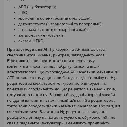
АГП (Н
-блокатори);
1
ІГКС;
кромони (в останні роки значно рідше);
деконгестанти (інтраназальні та пероральні);
інтраназальні антихолінергічні засоби;
антагоністи лейкотрієнів;
системні ГКС.
При застосуванні АГП
у хворих на АР зменшуються
свербіння носа, чхання, ринорея, закладеність носа.
Ефективні ці препарати також при алергічному
кон'юнктивіті, кропив'янці, набряку Квінке та іншій
алергопатології, що супроводжує АР. Основний механізм дії
АГП полягає в тому, що вони блокують дію гістаміну на Н
-
1
рецептори за механізмом конкурентного інгібування,
причому їх спорідненість до цих рецепторів значно нижча,
ніж у самого гістаміну. З іншого боку, дані лікарські засоби
не здатні витіснити гістамін, який зв'язаний з рецептором,
тобто вони блокують тільки незайняті рецептори або такі, які
вже звільнилися. Блокатори Н
-рецепторів знижують
1
реакцію організму на гістамін, усувають обумовлений ним
спазм гладенької мускулатури, зменшують проникність