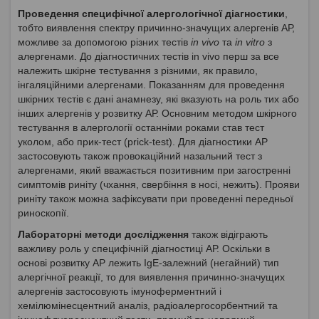
Проведення специфічної алергологічної діагностики
,
тобто виявлення спектру причинно-значущих алергенів АР,
можливе за допомогою різних тестів
in vivo
та
in vitro
з
алергенами. До діагностичних тестів in vivo перш за все
належить шкірне тестування з різними, як правило,
інгаляційними алергенами. Показанням для проведення
шкірних тестів є дані анамнезу, які вказують на роль тих або
інших алергенів у розвитку АР. Основним методом шкірного
тестування в алергології останніми роками став тест
уколом, або прик-тест (prick-test). Для діагностики АР
застосовують також провокаційний назальний тест з
алергенами, який вважається позитивним при загостренні
симптомів риніту (чхання, свербіння в носі, нежить). Прояви
риніту також можна зафіксувати при проведенні передньої
риноскопії.
Лабораторні методи дослідження
також відіграють
важливу роль у специфічній діагностиці АР. Оскільки в
основі розвитку АР лежить IgE-залежний (негайний) тип
алергічної реакції, то для виявлення причинно-значущих
алергенів застосовують імуноферментний і
хемілюмінесцентний аналіз, радіоалергосорбентний та