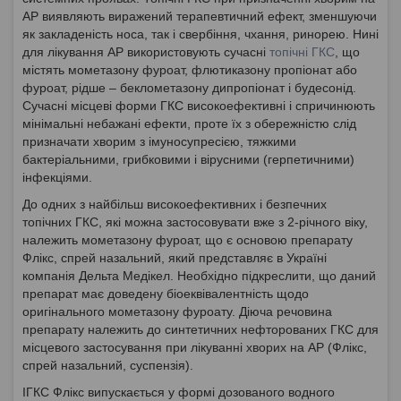
АР виявляють виражений терапевтичний ефект, зменшуючи
як закладеність носа, так і свербіння, чхання, ринорею. Нині
для лікування АР використовують сучасні
топічні ГКС
, що
містять мометазону фуроат, флютиказону пропіонат або
фуроат, рідше – беклометазону дипропіонат і будесонід.
Сучасні місцеві форми ГКС високоефективні і спричинюють
мінімальні небажані ефекти, проте їх з обережністю слід
призначати хворим з імуносупресією, тяжкими
бактеріальними, грибковими і вірусними (герпетичними)
інфекціями.
До одних з найбільш високоефективних і безпечних
топічних ГКС, які можна застосовувати вже з 2-річного віку,
належить мометазону фуроат, що є основою препарату
Флікс, спрей назальний, який представляє в Україні
компанія Дельта Медікел. Необхідно підкреслити, що даний
препарат має доведену біоеквівалентність щодо
оригінального мометазону фуроату. Діюча речовина
препарату належить до синтетичних нефторованих ГКС для
місцевого застосування при лікуванні хворих на АР (Флікс,
спрей назальний, суспензія).
ІГКС Флікс випускається у формі дозованого водного