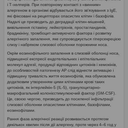
і Т-хелперів. При повторному контакті з «винним»
алергеном в організмі відбувається його зв'язування з IgE,
які фіксовані на рецепторах опасистих клітин і базофілів.
Надалі це призводить до деградації клітин-мішеней,
вивільнення гістаміну, лейкотрієнів, простагландинів,
брадикініну, тромбоцит-активуючого фактора і розвитку
алергічного запалення, яке супроводжується гіперсекрецією
слизу і набряком слизової оболонки порожнини носа.
Окрім еозинофільного запалення в слизовій оболонці носа,
підвищеної експресії ендотеліальних і епітеліальних
молекул адгезії, продукції відповідних цитокінів і хемокінів,
до особливостей патогенезу АР слід віднести активацію і
підвищену тривалість життя еозинофілів, яка обумовлена
додатковим утворенням цими клітинами крові таких
цитокінів, як інтерлейкін-5 (IL-5), гранулоцитарно-
макрофагальний колонієстимулюючий фактор (GM-CSF).
Це, своєю чергою, призводить до посиленої інфільтрації
слизової оболонки опасистими клітинами, базофілами,
еозинофілами.
Рання фаза алергічної реакції розвивається протягом
декількох хвилин після дії алергену, проте через 4–6 год у