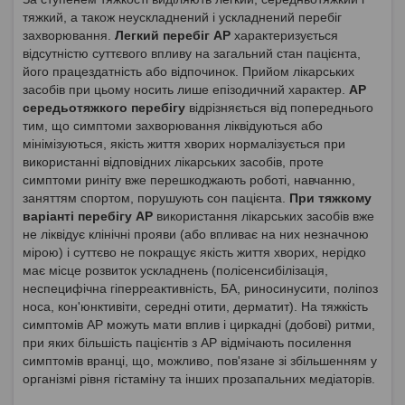
тяжкий, а також неускладнений і ускладнений перебіг
захворювання.
Легкий перебіг АР
характеризується
відсутністю суттєвого впливу на загальний стан пацієнта,
його працездатність або відпочинок. Прийом лікарських
засобів при цьому носить лише епізодичний характер.
АР
середьотяжкого перебігу
відрізняється від попереднього
тим, що симптоми захворювання ліквідуються або
мінімізуються, якість життя хворих нормалізується при
використанні відповідних лікарських засобів, проте
симптоми риніту вже перешкоджають роботі, навчанню,
заняттям спортом, порушують сон пацієнта.
При тяжкому
варіанті перебігу АР
використання лікарських засобів вже
не ліквідує клінічні прояви (або впливає на них незначною
мірою) і суттєво не покращує якість життя хворих, нерідко
має місце розвиток ускладнень (полісенсибілізація,
неспецифічна гіперреактивність, БА, риносинусити, поліпоз
носа, кон'юнктивіти, середні отити, дерматит). На тяжкість
симптомів АР можуть мати вплив і циркадні (добові) ритми,
при яких більшість пацієнтів з АР відмічають посилення
симптомів вранці, що, можливо, пов'язане зі збільшенням у
організмі рівня гістаміну та інших прозапальних медіаторів.