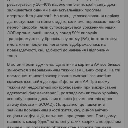
реєструється у 10–40% населення різних країн світу, досі
залишаються одними з найактуальніших проблем
алергології та ринології. На жаль, це захворювання нерідко
діагностується на пізніх стадіях, коли вже переважає тяжкий
перебіг хвороби, який супроводжується ураженням інших
ЛОР-органів, очей, шкіри, у понад 50% випадків
трансформується у бронхіальну астму (БА), істотно знижує
якість життя пацієнтів, негативно відображаючись на
працездатності, сні, здібності до навчання і відпочинку
тощо.
В останні роки відмічено, що клінічна картина АР все більше
змінюється з переважанням тяжких і змішаних форм. На тлі
посилення тяжкості захворювання сьогодні все частіше
відмічаються стійкі до терапії фенотипи АР. При цьому
тяжкий АР, недостатньо контрольований при використанні
адекватної фармакотерапії, розглядають як тяжку хронічну
хворобу верхніх дихальних шляхів (severe chronic upper
airway disease – SCUAD). Як правило, це пацієнти зі
значним порушенням якості життя, сну, різноманітних
соціальних функцій, навчання і працезданості. При цьому
наявність коморбідної патології у таких хворих є нерідкісним
явищем, що додатково обтяжує стан здоров'я пацієнтів.