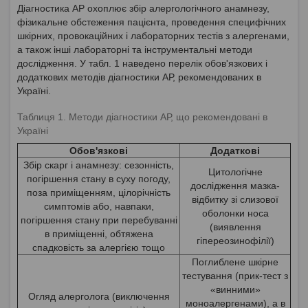
Діагностика АР охоплює збір алергологічного анамнезу,
фізикальне обстеження пацієнта, проведення специфічних
шкірних, провокаційних і лабораторних тестів з алергенами,
а також інші лабораторні та інструментальні методи
дослідження. У табл. 1 наведено перелік обов'язкових і
додаткових методів діагностики АР, рекомендованих в
Україні.
Таблиця 1. Методи діагностики АР, що рекомендовані в
Україні
Обов'язкові
Додаткові
Збір скарг і анамнезу: сезонність,
Цитологічне
погіршення стану в суху погоду,
дослідження мазка-
поза приміщенням, цілорічність
відбитку зі слизової
симптомів або, навпаки,
оболонки носа
погіршення стану при перебуванні
(виявлення
в приміщенні, обтяжена
гіпереозинофілії)
спадковість за алергією тощо
Поглиблене шкірне
тестування (прик-тест з
«винними»
Огляд алерголога (виключення
моноалергенами), а в