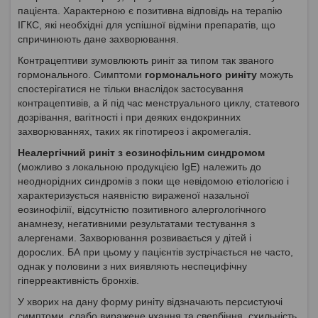
пацієнта. Характерною є позитивна відповідь на терапію
ІГКС, які необхідні для успішної відміни препаратів, що
спричинюють дане захворювання.
Контрацептиви зумовлюють риніт за типом так званого
гормонального. Симптоми
гормонального риніту
можуть
спостерігатися не тільки внаслідок застосування
контрацептивів, а й під час менструального циклу, статевого
дозрівання, вагітності і при деяких ендокринних
захворюваннях, таких як гіпотиреоз і акромегалія.
Неалергічний риніт з еозинофільним синдромом
(можливо з локальною продукцією IgE) належить до
неоднорідних синдромів з поки ще невідомою етіологією і
характеризується наявністю вираженої назальної
еозинофілії, відсутністю позитивного алергологічного
анамнезу, негативними результатами тестування з
алергенами. Захворювання розвивається у дітей і
дорослих. БА при цьому у пацієнтів зустрічається не часто,
однак у половини з них виявляють неспецифічну
гіперреактивність бронхів.
У хворих на дану форму риніту відзначають персистуючі
симптоми, слабо виражене чхання та свербіння, схильність