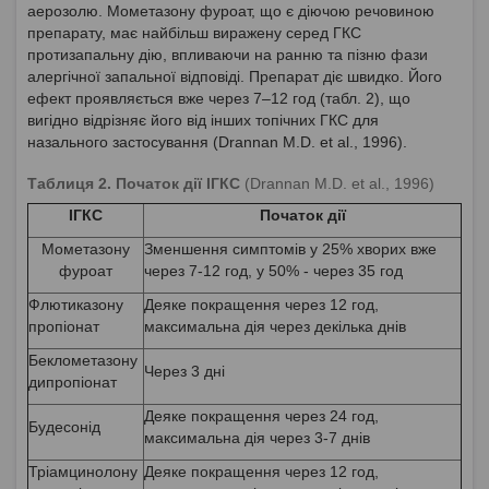
аерозолю. Мометазону фуроат, що є діючою речовиною
препарату, має найбільш виражену серед ГКС
протизапальну дію, впливаючи на ранню та пізню фази
алергічної запальної відповіді. Препарат діє швидко. Його
ефект проявляється вже через 7–12 год (табл. 2), що
вигідно відрізняє його від інших топічних ГКС для
назального застосування (Drannan M.D. et al., 1996).
Таблиця 2. Початок дії ІГКС
(Drannan M.D. et al., 1996)
ІГКС
Початок дії
Мометазону
Зменшення симптомів у 25% хворих вже
фуроат
через 7-12 год, у 50% - через 35 год
Флютиказону
Деяке покращення через 12 год,
пропіонат
максимальна дія через декілька днів
Беклометазону
Через 3 дні
дипропіонат
Деяке покращення через 24 год,
Будесонід
максимальна дія через 3-7 днів
Тріамцинолону
Деяке покращення через 12 год,