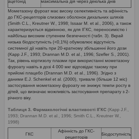
ацетонід
максимальна дія через декілька днів
Мометазону фуроат має високу селективність та афінність
до ГКС-рецепторів слизових оболонок дихальних шляхів
(Smith C.L., Kreutner W., 1998; Issaar M. et al., 2006), а також
характеризується відмінною, як для ІГКС, переносимістю і
найбільш високим ступенем безпечності (табл. 3). Вкрай
низька біодоступність (<0,1%) обумовлює відсутність
системної дії навіть при 20-кратному збільшенні його дози
(Kapp J.F., 1993; Drannan M.D. et al., 1996; Szefler S., 2001).
Так, рівень кортизолу плазми при використанні мометазону
фуроату навіть в дозі 4 000 мкг відповідає такому при
прийомі плацебо (Drannan M.D. et al., 1996). Згідно з
даними E.J. Schenkel et al. (2000), тривале (більше 12 міс)
застосування мометазону фуроату не знижує темпи росту в
дітей, що визначає можливість застосування препарату з 2-
річного віку.
Таблиця 3. Фармакологічні властивості ІГКС
(Kapp J.F.,
1993; Drannan M.D. et al., 1996; Smith C.L., Kreutner W.,
1998)
Афінність до ГКС-
ГКС
Біодоступність
рецепторів