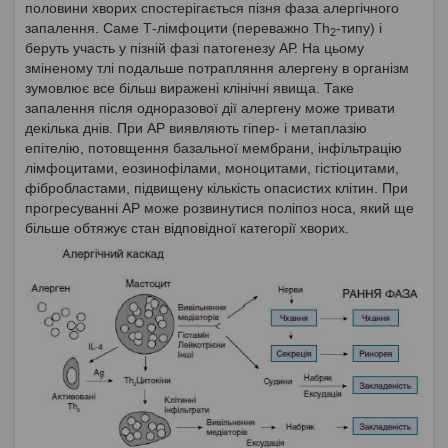
половини хворих спостерігається пізня фаза алергічного
запалення. Саме Т-лімфоцити (переважно Th
-типу) і
2
беруть участь у пізній фазі патогенезу АР. На цьому
зміненому тлі подальше потрапляння алергену в організм
зумовлює все більш виражені клінічні явища. Таке
запалення після одноразової дії алергену може тривати
декілька днів. При АР виявляють гіпер- і метаплазію
епітелію, потовщення базальної мембрани, інфільтрацію
лімфоцитами, еозинофілами, моноцитами, гістіоцитами,
фібробластами, підвищену кількість опасистих клітин. При
прогресуванні АР може розвинутися поліпоз носа, який ще
більше обтяжує стан відповідної категорії хворих.