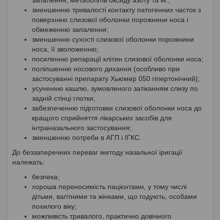
зменшенню тривалості контакту патогенних часток з
поверхнею слизової оболонки порожнини носа і
обмеженню запалення;
зменшенню сухості слизової оболонки порожнини
носа, її зволоженню;
посиленню репарації клітин слизової оболонки носа;
поліпшенню носового дихання (особливо при
застосуванні препарату Хьюмер 050 гіпертонічний);
усуненню кашлю, зумовленого затіканням слизу по
задній стінці глотки;
забезпеченню підготовки слизової оболонки носа до
кращого сприйняття лікарських засобів для
інтраназального застосування;
зменшенню потреби в АГП і ІГКС.
До беззаперечних переваг методу назальної іригації
належать:
безпека;
хороша переносимість пацієнтами, у тому числі
дітьми, вагітними та жінками, що годують, особами
похилого віку;
можливість тривалого, практично довічного