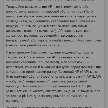
Традиційно вважають, що АР – це інтермітуюче або
персистуюче запалення слизової оболонки носа і його
пазух, яке обумовлене дією алергенів і характеризується
закладеністю, виділеннями, свербінням носа, чханням і
нерідко – аносмією (хоча можлива наявність тільки
декількох з вказаних симптомів). АР класифікується в
залежності від характеру перебігу захворювання
(інтермітуючий або персистуючий) і тяжкості його симптомів
(легкий і помірний/тяжкий перебіг).
У вітчизняному Протоколі надання медичної допомоги
хворим на АР інтермітуючий АР пропонується також
називати сезонним (при полінозі), а персистуючий –
цілорічним, хоча це й викликає дискусію серед фахівців, що
займаються проблемами риніту. Сезонний АР (САР) може
бути пилкової або грибкової етіології, а цілорічний АР (ЦАР)
– побутової, епідермальної, харчової, професійної
природи. Основний упор при розмежуванні САР і ЦАР
здійснюється на частоту симптомів (<4 днів на тиждень або
<4 тиж на рік і >4 днів на тиждень або >4 тиж на рік
відповідно).
За ступенем тяжкості виділяють легкий, середньотяжкий і