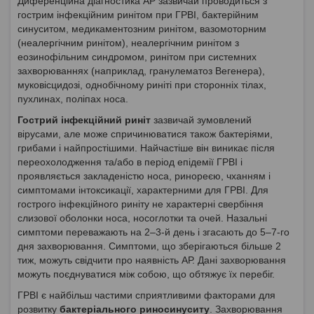
Диференційна діагностика АР зазвичай проводиться з
гострим інфекційним ринітом при ГРВІ, бактерійним
синуситом, медикаментозним ринітом, вазомоторним
(неалергічним ринітом), неалергічним ринітом з
еозинофільним синдромом, ринітом при системних
захворюваннях (наприклад, гранулематоз Вегенера),
муковісцидозі, однобічному риніті при сторонніх тілах,
пухлинах, поліпах носа.
Гострий інфекційний риніт
зазвичай зумовлений
вірусами, але може спричинюватися також бактеріями,
грибами і найпростішими. Найчастіше він виникає після
переохолодження та/або в період епідемії ГРВІ і
проявляється закладеністю носа, ринореєю, чханням і
симптомами інтоксикації, характерними для ГРВІ. Для
гострого інфекційного риніту не характерні свербіння
слизової оболонки носа, носоглотки та очей. Назальні
симптоми переважають на 2–3-й день і згасають до 5–7-го
дня захворювання. Симптоми, що зберігаються більше 2
тиж, можуть свідчити про наявність АР. Дані захворювання
можуть поєднуватися між собою, що обтяжує їх перебіг.
ГРВІ є найбільш частими сприятливими факторами для
розвитку
бактеріального риносинуситу
. Захворювання