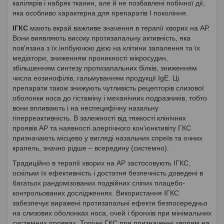
капілярів і набряк тканин, але й не позбавлені побічної дії,
яка особливо характерна для препаратів I покоління.
ІГКС
мають вкрай важливе значення в терапії хворих на АР.
Вони виявляють високу протизапальну активність, яка
пов'язана з їх інгібуючою дією на клітини запалення та їх
медіатори, зниженням проникності мікросудин,
збільшенням синтезу протизапальних білків, зниженням
числа еозинофілів, гальмуванням продукції IgE. Ці
препарати також знижують чутливість рецепторів слизової
оболонки носа до гістаміну і механічних подразників, тобто
вони впливають і на неспецифічну назальну
гіперреактивність. В залежності від тяжкості клінічних
проявів АР та наявності алергічного кон'юнктивіту ГКС
призначають місцево у вигляді назальних спреїв та очних
крапель, значно рідше – всередину (системно).
Традиційно в терапії хворих на АР застосовують ІГКС,
оскільки їх ефективність і достатня безпечність доведені в
багатьох рандомізованих подвійних сліпих плацебо-
контрольованих дослідженнях. Використання ІГКС
забезпечує виражені протизапальні ефекти безпосередньо
на слизових оболонках носа, очей і бронхів при мінімальних
системних проявах. Топічні ГКС при призначенні хворим на