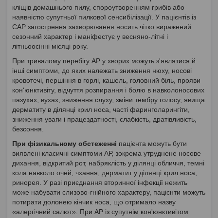
кліщів домашнього пилу, спороутворенням грибів або
наявністю супутньої пилкової сенсибілізації. У пацієнтів із
САР загострення захворювання носить чітко виражений
сезонний характер і маніфестує у весняно-літні і
літньоосінні місяці року.
При тривалому перебігу АР у хворих можуть з'являтися й
інші симптоми, до яких належать зниження нюху, носові
кровотечі, першіння в горлі, кашель, головний біль, прояви
кон'юнктивіту, відчуття розпирання і болю в навколоносових
пазухах, вухах, зниження слуху, зміни тембру голосу, явища
дерматиту в ділянці крил носа, часті фаринголарингіти,
зниження уваги і працездатності, слабкість, дратівливість,
безсоння.
При фізикальному обстеженні
пацієнта можуть бути
виявлені класичні симптоми АР, зокрема утруднене носове
дихання, відкритий рот, набряклість у ділянці обличчя, темні
кола навколо очей, чхання, дерматит у ділянці крил носа,
ринорея. У разі приєднання вторинної інфекції нежить
може набувати слизово-гнійного характеру, пацієнти можуть
потирати долонею кінчик носа, що отримало назву
«алергічний салют». При АР із супутнім кон'юнктивітом