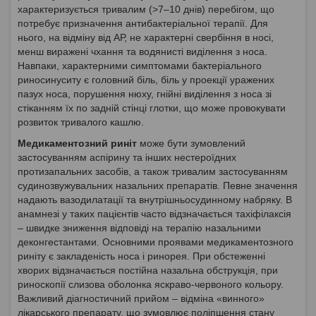
характеризується тривалим (>7–10 днів) перебігом, що
потребує призначення антибактеріальної терапії. Для
нього, на відміну від АР, не характерні свербіння в носі,
менш виражені чхання та водянисті виділення з носа.
Навпаки, характерними симптомами бактеріального
риносинуситу є головний біль, біль у проекції уражених
пазух носа, порушення нюху, гнійні виділення з носа зі
стіканням їх по задній стінці глотки, що може провокувати
розвиток тривалого кашлю.
Медикаментозний риніт
може бути зумовлений
застосуванням аспірину та інших нестероїдних
протизапальних засобів, а також тривалим застосуванням
судинозвужувальних назальних препаратів. Певне значення
надають вазодилатації та внутрішньосудинному набряку. В
анамнезі у таких пацієнтів часто відзначається тахіфілаксія
– швидке зниження відповіді на терапію назальними
деконгестантами. Основними проявами медикаментозного
риніту є закладеність носа і ринорея. При обстеженні
хворих відзначається постійна назальна обструкція, при
риноскопії слизова оболонка яскраво-червоного кольору.
Важливий діагностичний прийом – відміна «винного»
лікарського препарату, що зумовлює поліпшення стану