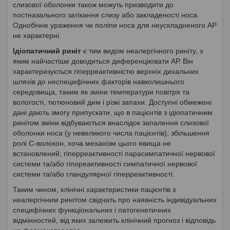
слизової оболонки також можуть призводити до
постназального затікання слизу або закладеності носа.
Однобічне ураження чи поліпи носа для неускладненого АР
не характерні.
Ідіопатичний риніт
є тим видом неалергічного риніту, з
яким найчастіше доводиться диференціювати АР. Він
характеризується гіперреактивністю верхніх дихальних
шляхів до неспецифічних факторів навколишнього
середовища, таким як зміни температури повітря та
вологості, тютюновий дим і різкі запахи. Доступні обмежені
дані дають змогу припускати, що в пацієнтів з ідіопатичним
ринітом зміни відбуваються внаслідок запалення слизової
оболонки носа (у невеликого числа пацієнтів); збільшення
ролі С-волокон, хоча механізм цього явища не
встановлений; гіперреактивності парасимпатичної нервової
системи та/або гіпореактивності симпатичної нервової
системи та/або гландулярної гіперреактивності.
Таким чином, клінічні характеристики пацієнтів з
неалергічним ринітом свідчать про наявність індивідуальних
специфічних функціональних і патогенетичних
відмінностей, від яких залежить клінічний прогноз і відповідь