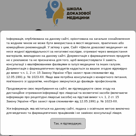
Інформація, опублікована на даному сайті, орієнтована на загальне ознайомлення
та жодним чином не може бути використана в якості медичних, практичних або
комерційних рекомендацій. У зв’язку з цим, Сайт «Школи доказової медицини» не
несе жодної відповідальності за негативні наслідки, отримані через використання
матеріалів, викладених на даному сайті. Документація з фармацевтичних продуктів
не є рекламою та не призначена для того, щоб використовувати її замість
консультації з кваліфікованими фахівцями в галузі медицини та інших галузях.
Головна
Нормативні документи
Інфекційні гранульоми
Документація з фармацевтичних продуктів надається за вашою згодою відповідно
до вимог ч.ч. 1, 2 ст. 15 Закону України «Про захист прав споживачів» від
12.05.1991 р. № 1023-XII. Якщо вам потрібна консультація з конкретного питання,
Рубрика:
пов’язаного зі здоров’ям, необхідно звернутися до фахівців- професіоналів.
Інфекційні гранульоми
Продовжуючи своє перебування на сайті, ви підтверджуєте свою згоду на
дистанційне отримання інформації про лікарські та косметичні засоби (включаючи
інформацію про рецептурні лікарські засоби) на підставі вимог ч.ч. 1, 2 ст. 15
Закону України «Про захист прав споживачів» від 12.05.1991 р. № 1023-XII.
Назва:
Протокол надання медичної допомоги хворим з
Уся інформація, яка міститься на даному сайті, подана з освітньою метою виключно
для медичних та фармацевтичних працівників і не замінює консультації лікаря.
туберкульозом гортані
Так, я підтверджую.
ЗМІСТ: