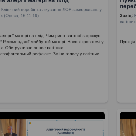
в алергії матері на плід
Пункц
переб
Клінічний перебіг та лікування ЛОР захворювань у
их (Одеса, 16.11.19)
Захід:
вагітних
алергії матері на плід. Чим риніт вагітної загрожує
? Рекомендації майбутній матері. Носові кровотечі у
Пункція
их. Обструктивне апное вагітних.
езофагеальний рефлюкс. Зміни голосу у вагітних.