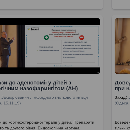
зи до аденотомії у дітей з
Довед
гічним назофарингітом (АН)
при н
Захворювання лімфоїдного глоткового кільця
Захід:
, 15.11.19)
(Одеса,
 до кортикостероїдної терапії у дітей. Препарати
Доведен
о та другого рівня. Ендоскопічна картина
тільки к