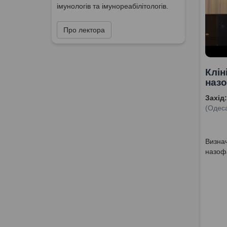
імунологів та імунореабілітологів.
Про лектора
Клін
назо
Захід:
(Одеса
Визнач
назофа