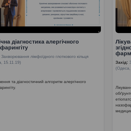
Лікув
ічна діагностика алергічного
згідн
фарингіту
фарм
Захворювання лімфоїдного глоткового кільця
Захід:
, 15.11.19)
(Одеса,
ення та діагностичний алгоритм алергічного
Лікуван
рингіту.
обґрунт
етіопат
назофар
медици