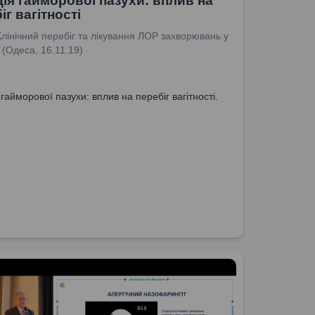
ія гайморової пазухи: вплив на
іг вагітності
Клінічний перебіг та лікування ЛОР захворювань у
 (Одеса, 16.11.19)
 гайморової пазухи: вплив на перебіг вагітності.