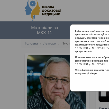
Матеріали за
Нормативні
Інформація, опублікована н
МКХ-11
документи
практичних або комерційних 
наслідки, отримані через ви
призначена для того, щоб ви
Головна
Лектори
Пухлік Сергій Михайлович
фармацевтичних продуктів на
12.05.1991 р. № 1023-XII. Як
професіоналів.
Продовжуючи своє перебуванн
(включаючи інформацію про ре
12.05.1991 р. № 1023-XII.
Уся інформація, яка містить
консультації лікаря.