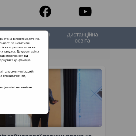
тори
Спеціальні
Дистанційна
ристана в якості медичних,
випуски
освіта
льності за негативні
тів не є рекламою та не
их галузях. Документація з
рав споживачів» від
ернутися до фахівців-
кі та косметичні засоби
ав споживачів» від
цівників і не замінює