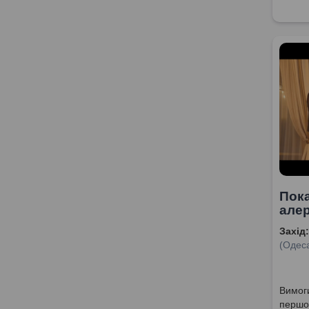
Пока
алер
Захід:
(Одеса
Вимоги
першог