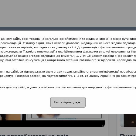
Проведені
Конференції
Партнери
Лек
а даному сайті, орієнтована на загальне ознайомлення та жодним чином не може бути вико
заходи
проекту
рекомендацій. У зв’язку з цим, Сайт «Школи доказової медицини» не несе жодної відповіда
користання матеріалів, викладених на даному сайті. Документація з фармацевтичних продук
користовувати її замість консультації з кваліфікованими фахівцями в галузі медицини та інш
дається за вашою згодою відповідно до вимог ч.ч. 1, 2 ст. 15 Закону України «Про захист п
що вам потрібна консультація з конкретного питання, пов’язаного зі здоров’ям, необхідно зв
я на сайті, ви підтверджуєте свою згоду на дистанційне отримання інформації про лікарсь
цептурні лікарські засоби) на підставі вимог ч.ч. 1, 2 ст. 15 Закону України «Про захист пр
ся на даному сайті, подана з освітньою метою виключно для медичних та фармацевтичних пра
Так, я підтверджую.