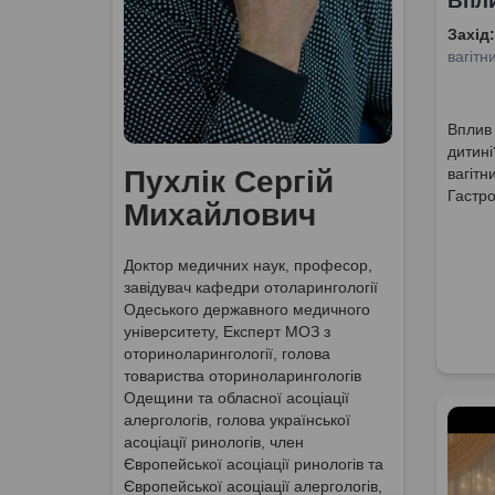
Впли
Захід:
вагітн
Вплив 
дитині
Пухлік Сергій
вагітн
Гастро
Михайлович
Доктор медичних наук, професор,
завідувач кафедри отоларингології
Одеського державного медичного
університету, Експерт МОЗ з
оториноларингології, голова
товариства оториноларингологів
Одещини та обласної асоціації
алергологів, голова української
асоціації ринологів, член
Європейської асоціації ринологів та
Європейської асоціації алергологів,