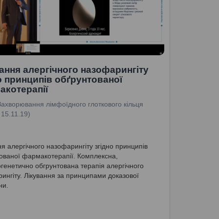
ання алергічного назофарингіту
о принципів обґрунтованої
акотерапії
Захворювання лімфоїдного глоткового кільця
 15.11.19)
ня алергічного назофарингіту згідно принципів
ованої фармакотерапії. Комплексна,
огенетично обгрунтована терапія алергічного
ингіту. Лікування за принципами доказової
ни.