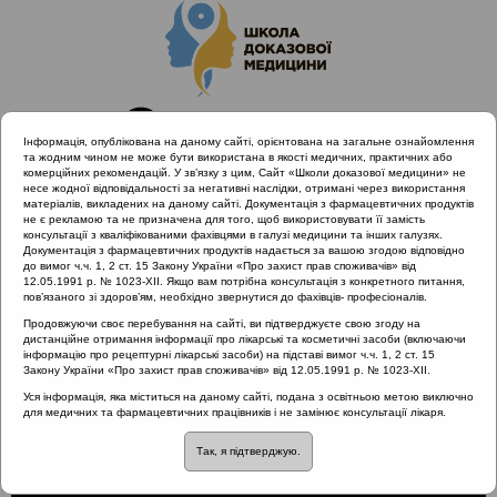
Інформація, опублікована на даному сайті, орієнтована на загальне ознайомлення
та жодним чином не може бути використана в якості медичних, практичних або
комерційних рекомендацій. У зв’язку з цим, Сайт «Школи доказової медицини» не
несе жодної відповідальності за негативні наслідки, отримані через використання
матеріалів, викладених на даному сайті. Документація з фармацевтичних продуктів
не є рекламою та не призначена для того, щоб використовувати її замість
консультації з кваліфікованими фахівцями в галузі медицини та інших галузях.
Головна
Проведені заходи
Документація з фармацевтичних продуктів надається за вашою згодою відповідно
Нові класифікаційні та лікувальні підходи до хронічних
до вимог ч.ч. 1, 2 ст. 15 Закону України «Про захист прав споживачів» від
12.05.1991 р. № 1023-XII. Якщо вам потрібна консультація з конкретного питання,
запальних захворювань респіраторного тракту
пов’язаного зі здоров’ям, необхідно звернутися до фахівців- професіоналів.
Первинні мінорні імунодефіцити
Продовжуючи своє перебування на сайті, ви підтверджуєте свою згоду на
дистанційне отримання інформації про лікарські та косметичні засоби (включаючи
інформацію про рецептурні лікарські засоби) на підставі вимог ч.ч. 1, 2 ст. 15
Закону України «Про захист прав споживачів» від 12.05.1991 р. № 1023-XII.
Первинні мінорні
Уся інформація, яка міститься на даному сайті, подана з освітньою метою виключно
для медичних та фармацевтичних працівників і не замінює консультації лікаря.
імунодефіцити
Так, я підтверджую.