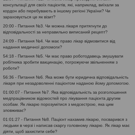
консультації для своїх пацієнтів, які, наприклад, виїхали за
кордон або перебувають в іншому регіоні України? Чи
зараховується це як візит?
20:00 - Питання №3. Чи можна лікаря притягнути до
відповідальності за неправильно виписаний рецепт?
24:09 - Питання №4. Чи має право лікар відмовитися від
надання медичної допомоги?
54:18 - Питання №5. Чи має право роботодавець змушувати
робітника зробити вакцинацію, погрожуючи звільненням з
роботи?
56:36 - Питання №6. Яка може бути юридична відповідальність
лікаря при незадоволенні пацієнтом наданою йому допомогою.
01:00:07 - Питання №7. Яка відповідальність за розголошення
медпрацівником відомостей про лікування пацієнта другим
особам. Як лікарю порозумітися з медсестрою, яка цим
зловживає?
01:01:27 - Питання №8. Пацієнт нахамив лікарю, посварився з
людьми в черзі і написав скаргу головному лікарю. Як лікар має
діяти, щоб захистити себе?