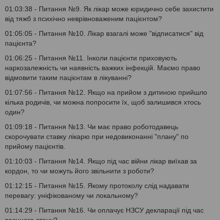
01:03:38 - Питання №9. Як лікар може юридично себе захистити
від тяжб з психічно неврівноваженим пацієнтом?
01:05:05 - Питання №10. Лікар взагалі може "відписатися" від
пацієнта?
01:06:25 - Питання №11. Інколи пацієнти приховують
наркозалежність чи наявність важких інфекцій. Маємо право
відмовити таким пацієнтам в лікуванні?
01:07:56 - Питання №12. Якщо на прийом з дитиною прийшло
кілька родичів, чи можна попросити їх, щоб залишився хтось
один?
01:09:18 - Питання №13. Чи має право роботодавець
скорочувати ставку лікарю при недовиконанні "плану" по
прийому пацієнтів.
01:10:03 - Питання №14. Якщо під час війни лікар виїхав за
кордон, то чи можуть його звільнити з роботи?
01:12:15 - Питання №15. Якому протоколу слід надавати
перевагу: уніфікованому чи локальному?
01:14:29 - Питання №16. Чи оплачує НЗСУ декларації під час
воєнного стану?