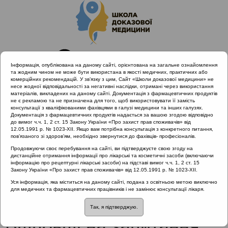
Інформація, опублікована на даному сайті, орієнтована на загальне ознайомлення
та жодним чином не може бути використана в якості медичних, практичних або
комерційних рекомендацій. У зв’язку з цим, Сайт «Школи доказової медицини» не
несе жодної відповідальності за негативні наслідки, отримані через використання
матеріалів, викладених на даному сайті. Документація з фармацевтичних продуктів
не є рекламою та не призначена для того, щоб використовувати її замість
консультації з кваліфікованими фахівцями в галузі медицини та інших галузях.
Головна
Проведені заходи
Документація з фармацевтичних продуктів надається за вашою згодою відповідно
ALLERG.ENT I Алергія і коморбідні захворювання
до вимог ч.ч. 1, 2 ст. 15 Закону України «Про захист прав споживачів» від
12.05.1991 р. № 1023-XII. Якщо вам потрібна консультація з конкретного питання,
Юридичні аспекти медичної практики. Відповіді на
пов’язаного зі здоров’ям, необхідно звернутися до фахівців- професіоналів.
запитання лікарів
Продовжуючи своє перебування на сайті, ви підтверджуєте свою згоду на
дистанційне отримання інформації про лікарські та косметичні засоби (включаючи
інформацію про рецептурні лікарські засоби) на підставі вимог ч.ч. 1, 2 ст. 15
Закону України «Про захист прав споживачів» від 12.05.1991 р. № 1023-XII.
Юридичні аспекти
Уся інформація, яка міститься на даному сайті, подана з освітньою метою виключно
для медичних та фармацевтичних працівників і не замінює консультації лікаря.
медичної практики.
Так, я підтверджую.
Відповіді на запитання