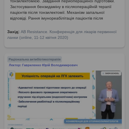
тонзилектомією. Завдання периопераційної підготовки.
Застосування бензидаміну в післяопераційній терапії
пацієнтів після тонзилектомії. Механізм запальної
відповіді. Рання імунореабілітація пацієнтів після
тонзилектомії.
Захід:
AB Resistance. Конференція для лікарів первинної
ланки (online, 11-12 квітня 2020)
Раціональна антибіотикотерапія
Лектор: Гавриленко Юрій Володимирович