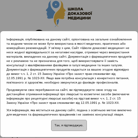
Інформація, опублікована на даному сайті, орієнтована на загальне ознайомлення
та жодним чином не може бути використана в якості медичних, практичних або
комерційних рекомендацій. У зв’язку з цим, Сайт «Школи доказової медицини» не
несе жодної відповідальності за негативні наслідки, отримані через використання
матеріалів, викладених на даному сайті. Документація з фармацевтичних продуктів
не є рекламою та не призначена для того, щоб використовувати її замість
консультації з кваліфікованими фахівцями в галузі медицини та інших галузях.
Головна
Проведені заходи
Документація з фармацевтичних продуктів надається за вашою згодою відповідно
AB Resistance. Конференція для лікарів первинної ланки
до вимог ч.ч. 1, 2 ст. 15 Закону України «Про захист прав споживачів» від
12.05.1991 р. № 1023-XII. Якщо вам потрібна консультація з конкретного питання,
(online, 11-12 квітня 2020)
пов’язаного зі здоров’ям, необхідно звернутися до фахівців- професіоналів.
Продовжуючи своє перебування на сайті, ви підтверджуєте свою згоду на
дистанційне отримання інформації про лікарські та косметичні засоби (включаючи
інформацію про рецептурні лікарські засоби) на підставі вимог ч.ч. 1, 2 ст. 15
AB Resistance. Конференція для
Закону України «Про захист прав споживачів» від 12.05.1991 р. № 1023-XII.
лікарів первинної ланки (online, 11-12
Уся інформація, яка міститься на даному сайті, подана з освітньою метою виключно
для медичних та фармацевтичних працівників і не замінює консультації лікаря.
квітня 2020)
Так, я підтверджую.
Рубрика:
Рубрика: