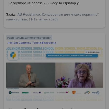
новоутвореня порожнини носу та стридор у
новонародженого. Ендоскопічний огляд вуха: анатомія,
мезотимпаніт, новоутворення барабанної перетинки та
Захід:
AB Resistance. Конференція для лікарів первинної
ретракційна кишеня.
ланки (online, 11-12 квітня 2020)
Раціональна антибіотикотерапія
Лектор: Святенко Тетяна Вікторівна