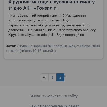
Хірургічні методи лікування тонзиліту
згідно АКН «Тонзиліт»
Чим небезпечний гострий тонзиліт? Ускладнення
запального процесу в ротоглотці. Види
паратонзилярного абсцесу та інструменти для його
діагностики. Причини виникнення заглоткового абсцесу.
Хірургічне лікування абсцесів. Види операцій на
лімфоїдному кільці. Абсолютні та відносні
протипоказання до операцій.
Захід:
Лікування інфекцій ЛОР органів. Фокус: Рекурентний
тонзиліт (квітень 10-12, онлайн)
1
2
Умови використання сайту
Захист персональних даних