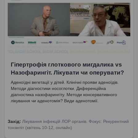
Гіпертрофія глоткового мигдалика vs
Назофарингіт. Лікувати чи оперувати?
Аденоїдні вегетації у дітей. Клінічні прояви аденоїдів.
Методи діагностики носоглотки. Диференційна
діагностика назофарингіту. Методи консервативного
лікування чи аденотомія? Види аденотомії.
Захід:
Лікування інфекцій ЛОР органів. Фокус: Рекурентний
тонзиліт (квітень 10-12, онлайн)