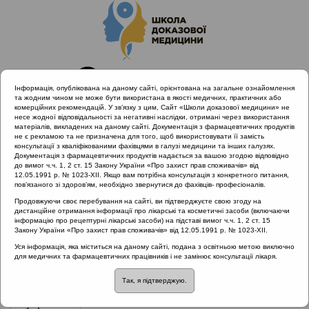
Інформація, опублікована на даному сайті, орієнтована на загальне ознайомлення
та жодним чином не може бути використана в якості медичних, практичних або
комерційних рекомендацій. У зв’язку з цим, Сайт «Школи доказової медицини» не
несе жодної відповідальності за негативні наслідки, отримані через використання
матеріалів, викладених на даному сайті. Документація з фармацевтичних продуктів
не є рекламою та не призначена для того, щоб використовувати її замість
консультації з кваліфікованими фахівцями в галузі медицини та інших галузях.
Головна
Проведені заходи
Документація з фармацевтичних продуктів надається за вашою згодою відповідно
Лікування інфекцій ЛОР органів. Фокус: Рекурентний
до вимог ч.ч. 1, 2 ст. 15 Закону України «Про захист прав споживачів» від
12.05.1991 р. № 1023-XII. Якщо вам потрібна консультація з конкретного питання,
тонзиліт (квітень 10-12, онлайн)
пов’язаного зі здоров’ям, необхідно звернутися до фахівців- професіоналів.
Продовжуючи своє перебування на сайті, ви підтверджуєте свою згоду на
дистанційне отримання інформації про лікарські та косметичні засоби (включаючи
інформацію про рецептурні лікарські засоби) на підставі вимог ч.ч. 1, 2 ст. 15
Лікування інфекцій ЛОР органів.
Закону України «Про захист прав споживачів» від 12.05.1991 р. № 1023-XII.
Фокус: Рекурентний тонзиліт (квітень
Уся інформація, яка міститься на даному сайті, подана з освітньою метою виключно
для медичних та фармацевтичних працівників і не замінює консультації лікаря.
10-12, онлайн)
Так, я підтверджую.
Рубрика:
Рубрика: