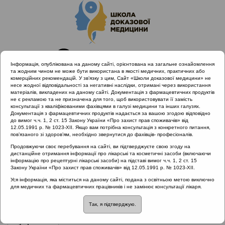
Інформація, опублікована на даному сайті, орієнтована на загальне ознайомлення
та жодним чином не може бути використана в якості медичних, практичних або
комерційних рекомендацій. У зв’язку з цим, Сайт «Школи доказової медицини» не
несе жодної відповідальності за негативні наслідки, отримані через використання
матеріалів, викладених на даному сайті. Документація з фармацевтичних продуктів
не є рекламою та не призначена для того, щоб використовувати її замість
консультації з кваліфікованими фахівцями в галузі медицини та інших галузях.
Головна
Проведені заходи
Документація з фармацевтичних продуктів надається за вашою згодою відповідно
Раціональне лікування vs. Раціональна АБ терапія (Львів,
до вимог ч.ч. 1, 2 ст. 15 Закону України «Про захист прав споживачів» від
12.05.1991 р. № 1023-XII. Якщо вам потрібна консультація з конкретного питання,
14.12.19)
пов’язаного зі здоров’ям, необхідно звернутися до фахівців- професіоналів.
Продовжуючи своє перебування на сайті, ви підтверджуєте свою згоду на
дистанційне отримання інформації про лікарські та косметичні засоби (включаючи
інформацію про рецептурні лікарські засоби) на підставі вимог ч.ч. 1, 2 ст. 15
Раціональне лікування vs.
Закону України «Про захист прав споживачів» від 12.05.1991 р. № 1023-XII.
Раціональна АБ терапія (Львів,
Уся інформація, яка міститься на даному сайті, подана з освітньою метою виключно
для медичних та фармацевтичних працівників і не замінює консультації лікаря.
14.12.19)
Так, я підтверджую.
Рубрика:
Рубрика: