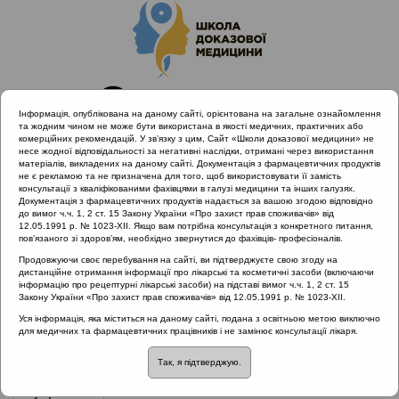
Інформація, опублікована на даному сайті, орієнтована на загальне ознайомлення
та жодним чином не може бути використана в якості медичних, практичних або
комерційних рекомендацій. У зв’язку з цим, Сайт «Школи доказової медицини» не
несе жодної відповідальності за негативні наслідки, отримані через використання
матеріалів, викладених на даному сайті. Документація з фармацевтичних продуктів
не є рекламою та не призначена для того, щоб використовувати її замість
консультації з кваліфікованими фахівцями в галузі медицини та інших галузях.
Головна
Проведені заходи
Документація з фармацевтичних продуктів надається за вашою згодою відповідно
Клінічний перебіг та лікування ЛОР захворювань у вагітних
до вимог ч.ч. 1, 2 ст. 15 Закону України «Про захист прав споживачів» від
12.05.1991 р. № 1023-XII. Якщо вам потрібна консультація з конкретного питання,
(Одеса, 16.11.19)
пов’язаного зі здоров’ям, необхідно звернутися до фахівців- професіоналів.
Продовжуючи своє перебування на сайті, ви підтверджуєте свою згоду на
дистанційне отримання інформації про лікарські та косметичні засоби (включаючи
інформацію про рецептурні лікарські засоби) на підставі вимог ч.ч. 1, 2 ст. 15
Клінічний перебіг та лікування ЛОР
Закону України «Про захист прав споживачів» від 12.05.1991 р. № 1023-XII.
захворювань у вагітних (Одеса,
Уся інформація, яка міститься на даному сайті, подана з освітньою метою виключно
для медичних та фармацевтичних працівників і не замінює консультації лікаря.
16.11.19)
Так, я підтверджую.
Рубрика:
Рубрика: