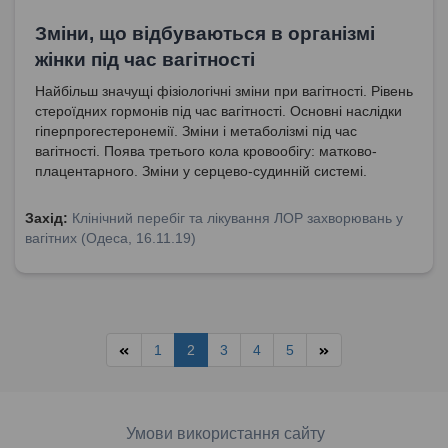
Зміни, що відбуваються в організмі
жінки під час вагітності
Найбільш значущі фізіологічні зміни при вагітності. Рівень
стероїдних гормонів під час вагітності. Основні наслідки
гіперпрогестеронемії. Зміни і метаболізмі під час
вагітності. Поява третього кола кровообігу: матково-
плацентарного. Зміни у серцево-судинній системі.
Явище аорто-ковальної компресії. Зміни у дихальній
системі.
Захід:
Клінічний перебіг та лікування ЛОР захворювань у
вагітних (Одеса, 16.11.19)
1
2
3
4
5
Умови використання сайту