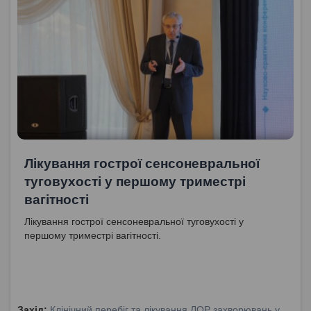
Лікування гострої сенсоневральної
туговухості у першому триместрі
вагітності
Лікування гострої сенсоневральної туговухості у
першому триместрі вагітності.
Захід:
Клінічний перебіг та лікування ЛОР захворювань у