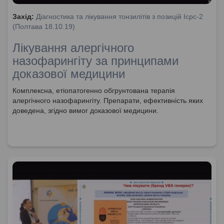
Захід:
Діагностика та лікування тонзилітів з позицій Icpc-2
(Полтава 18.10.19)
Лікування алергічного
назофарингіту за принципами
доказової медицини
Комплексна, етіопатогенно обгрунтована терапія
алергічного назофарингіту. Препарати, ефективність яких
доведена, згідно вимог доказової медицини.