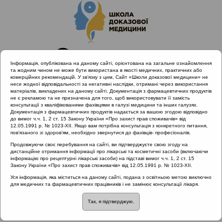
Інформація, опублікована на даному сайті, орієнтована на загальне ознайомлення
та жодним чином не може бути використана в якості медичних, практичних або
комерційних рекомендацій. У зв’язку з цим, Сайт «Школи доказової медицини» не
несе жодної відповідальності за негативні наслідки, отримані через використання
матеріалів, викладених на даному сайті. Документація з фармацевтичних продуктів
не є рекламою та не призначена для того, щоб використовувати її замість
консультації з кваліфікованими фахівцями в галузі медицини та інших галузях.
Головна
Проведені заходи
Документація з фармацевтичних продуктів надається за вашою згодою відповідно
Діагностика та лікування тонзилітів з позицій Icpc-2 (Полтава
до вимог ч.ч. 1, 2 ст. 15 Закону України «Про захист прав споживачів» від
12.05.1991 р. № 1023-XII. Якщо вам потрібна консультація з конкретного питання,
18.10.19)
пов’язаного зі здоров’ям, необхідно звернутися до фахівців- професіоналів.
Чи можна розглядати стан компенсованого хронічного
Продовжуючи своє перебування на сайті, ви підтверджуєте свою згоду на
тонзиліту фізіологічним
дистанційне отримання інформації про лікарські та косметичні засоби (включаючи
інформацію про рецептурні лікарські засоби) на підставі вимог ч.ч. 1, 2 ст. 15
Закону України «Про захист прав споживачів» від 12.05.1991 р. № 1023-XII.
Уся інформація, яка міститься на даному сайті, подана з освітньою метою виключно
Чи можна розглядати
для медичних та фармацевтичних працівників і не замінює консультації лікаря.
Так, я підтверджую.
стан компенсованого