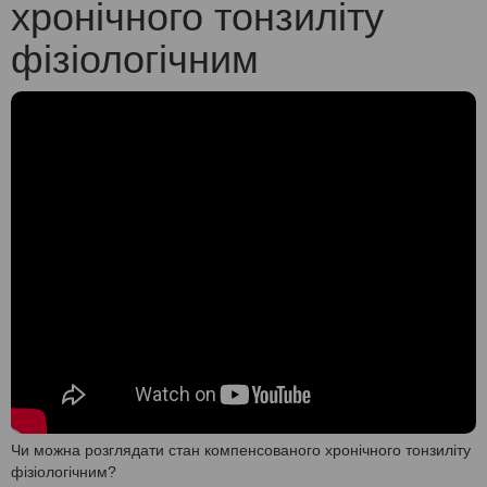
хронічного тонзиліту
фізіологічним
Чи можна розглядати стан компенсованого хронічного тонзиліту
фізіологічним?