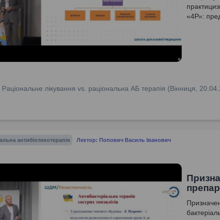
практициз
«4Р»: пред
персоніфі
:
Раціональне лікування vs. раціональна АБ терапія (Вінниця, 20.04
альна антибіотикотерапія
Лектор: Попович Василь Іванович
Призна
препар
Призначен
бактеріал