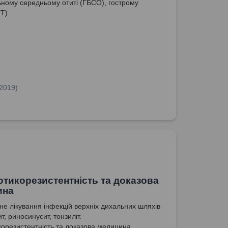
ьному середньому отиті (ГБСО), гострому
ГТ)
.2019)
отикорезистентність та доказова
ина
не лікування інфекцій верхніх дихальних шляхів
ит, риносинусит, тонзиліт.
корезистентність та доказова медицина.