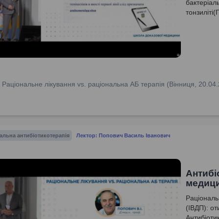
бактеріал
тонзиліті(
:
Раціональне лікування vs. раціональна АБ терапія (Вінниця, 20.04
альна антибіотикотерапія
Лектор: Попович Василь Іванович
Антибі
медиц
Раціональ
(ІВДП): от
Антибіоти