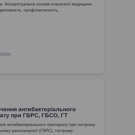
м. Концептуальна основа класичної медицини
иктивність, профілактичність,
кованість, партисипативність.
.2019)
чення антибактеріального
ату при ГБРС, ГБСО, ГТ
ня антибактеріального препарату при гострому
ьному риносинуситі (ГБРС), гострому