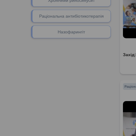
Хронічний риносинусит
Раціональна антибіотикотерапія
Назофарингіт
Захід
Раціон