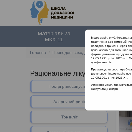
Матеріали за
Нормативні
Інформація, опублікована н
МКХ-11
документи
практичних або комерційних 
наслідки, отримані через ви
призначена для того, щоб ви
Головна
Проведені заходи
Раціональне лікуван
фармацевтичних продуктів на
12.05.1991 р. № 1023-XII. Як
професіоналів.
Продовжуючи своє перебуванн
Раціональне лікування vs. раці
(включаючи інформацію про ре
12.05.1991 р. № 1023-XII.
Уся інформація, яка містить
Гострі риносинусити
Раціон
консультації лікаря.
Алергічний риніт
Тонзиліт