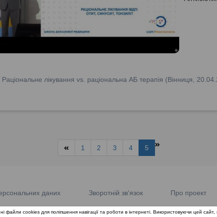
:
Раціональне лікування vs. раціональна АБ терапія (Вінниця, 20.04
1
2
3
4
5
ерсональних даних
Зворотній зв'язок
Про проект
ні файли cookies для поліпшення навігації та роботи в інтернеті. Використовуючи цей сайт, 