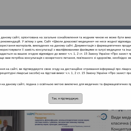
Проведені
Конференції
Партнери
Лек
а даному сайті, орієнтована на загальне ознайомлення та жодним чином не може бути вико
заходи
проекту
рекомендацій. У зв’язку з цим, Сайт «Школи доказової медицини» не несе жодної відповіда
користання матеріалів, викладених на даному сайті. Документація з фармацевтичних продук
користовувати її замість консультації з кваліфікованими фахівцями в галузі медицини та інш
ня vs. раціональна АБ терапія (Вінниця, 20.04.2019)
дається за вашою згодою відповідно до вимог ч.ч. 1, 2 ст. 15 Закону України «Про захист п
що вам потрібна консультація з конкретного питання, пов’язаного зі здоров’ям, необхідно зв
я на сайті, ви підтверджуєте свою згоду на дистанційне отримання інформації про лікарсь
ональна АБ терапія (Вінниця, 20.04.2019
цептурні лікарські засоби) на підставі вимог ч.ч. 1, 2 ст. 15 Закону України «Про захист пр
ся на даному сайті, подана з освітньою метою виключно для медичних та фармацевтичних пра
альна антибіотикотерапія
Лектор: Попович Василь Іванович
Так, я підтверджую.
Види 
Види меди
класична (
Концептуа