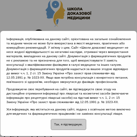
Інформація, опублікована на даному сайті, орієнтована на загальне ознайомлення
та жодним чином не може бути використана в якості медичних, практичних або
комерційних рекомендацій. У зв’язку з цим, Сайт «Школи доказової медицини» не
несе жодної відповідальності за негативні наслідки, отримані через використання
матеріалів, викладених на даному сайті. Документація з фармацевтичних продуктів
не є рекламою та не призначена для того, щоб використовувати її замість
консультації з кваліфікованими фахівцями в галузі медицини та інших галузях.
Головна
Проведені заходи
Документація з фармацевтичних продуктів надається за вашою згодою відповідно
Раціональне лікування vs. раціональна АБ терапія (Вінниця,
до вимог ч.ч. 1, 2 ст. 15 Закону України «Про захист прав споживачів» від
12.05.1991 р. № 1023-XII. Якщо вам потрібна консультація з конкретного питання,
20.04.2019)
пов’язаного зі здоров’ям, необхідно звернутися до фахівців- професіоналів.
Клінічні критерії постановки діагнозів ГРС, ГСО
Продовжуючи своє перебування на сайті, ви підтверджуєте свою згоду на
дистанційне отримання інформації про лікарські та косметичні засоби (включаючи
інформацію про рецептурні лікарські засоби) на підставі вимог ч.ч. 1, 2 ст. 15
Закону України «Про захист прав споживачів» від 12.05.1991 р. № 1023-XII.
Клінічні критерії
Уся інформація, яка міститься на даному сайті, подана з освітньою метою виключно
для медичних та фармацевтичних працівників і не замінює консультації лікаря.
постановки діагнозів
Так, я підтверджую.
ГРС, ГСО