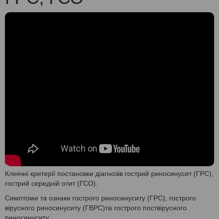
Клінічні критерії постановки діагнозів гострий риносинусит (ГРС),
гострий середній отит (ГСО).
Симптоми та ознаки гострого риносинуситу (ГРС), гострого
вірусного риносинуситу (ГВРС)та гострого поствірусного
риносинуситу.