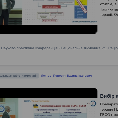
отитом) в
Тактика в
терапії. О
або перег
:
Науково-практична конференція «Раціональне лікування VS. Раціо
альна антибіотикотерапія
Лектор: Попович Василь Іванович
Вибір 
Препарати
терапія Г
ГБСО (гос