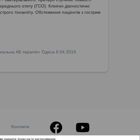
ереднього отиту (ГСО). Клінічні діагностичні
острого тонзиліту. Обстеження пацієнтів з гострим
 при підозрі на інфекційний тонзиліт.
корезистентність.
нальна АБ терапія» Одеса 6.04.2019
Контакти
ви надаєте згоду на їх застосування.