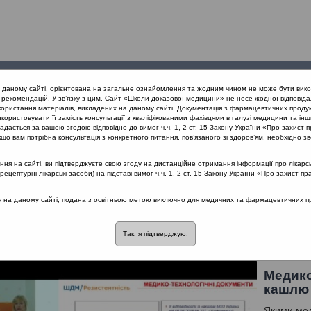
Проведені
Конференції
Партнери
Лек
а даному сайті, орієнтована на загальне ознайомлення та жодним чином не може бути вико
заходи
проекту
рекомендацій. У зв’язку з цим, Сайт «Школи доказової медицини» не несе жодної відповіда
користання матеріалів, викладених на даному сайті. Документація з фармацевтичних продук
користовувати її замість консультації з кваліфікованими фахівцями в галузі медицини та інш
конференція «Раціональне лікування VS. Раціональна АБ терапія»
дається за вашою згодою відповідно до вимог ч.ч. 1, 2 ст. 15 Закону України «Про захист п
що вам потрібна консультація з конкретного питання, пов’язаного зі здоров’ям, необхідно зв
я на сайті, ви підтверджуєте свою згоду на дистанційне отримання інформації про лікарсь
я «Раціональне лікування VS. Раціонал
цептурні лікарські засоби) на підставі вимог ч.ч. 1, 2 ст. 15 Закону України «Про захист пр
отикотерапія
ся на даному сайті, подана з освітньою метою виключно для медичних та фармацевтичних пра
альна антибіотикотерапія
Так, я підтверджую.
Медико
кашлю
Якими мед