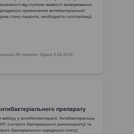
 залежності від ступеню важкості захворювання.
ідкладеного призначення антибактеріальної
цінка стану пацієнта, необхідність госпіталізації
ляду діагнозу.
нальна АБ терапія» Одеса 6.04.2019
антибактеріального препарату
 вибору у антибіотикотерапії. Антибактеріальна
БРС (гострого бактеріального риносинуситу) та
трого бактеріального середнього отиту).