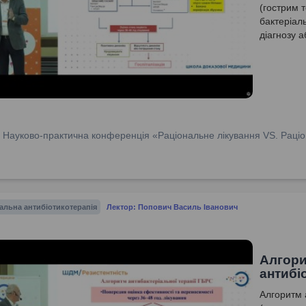
(гострим 
бактеріаль
діагнозу а
:
Науково-практична конференція «Раціональне лікування VS. Раціо
альна антибіотикотерапія
Лектор: Попович Василь Іванович
Алгори
антибі
Алгоритм 