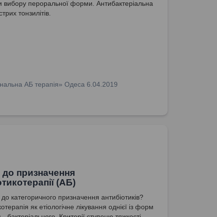
 вибору пероральної форми. Антибактеріальна
стрих тонзилітів.
нальна АБ терапія» Одеса 6.04.2019
 до призначення
отикотерапії (АБ)
и до категоричного призначення антибіотиків?
отерапія як етіологічне лікування однієї із форм
- бактеріального. Критерії ступеню тяжкості