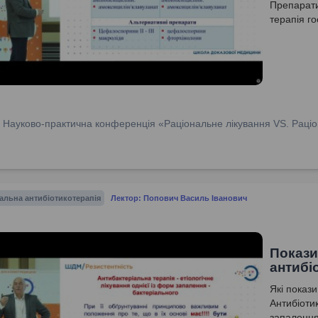
Препарати
терапія го
:
Науково-практична конференція «Раціональне лікування VS. Раціо
альна антибіотикотерапія
Лектор: Попович Василь Іванович
Покази
антибі
Які показ
Антибіотик
запалення 