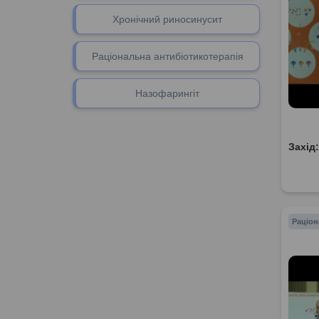
Хронічний риносинусит
Раціональна антибіотикотерапія
Назофарингіт
Захід
Раціон