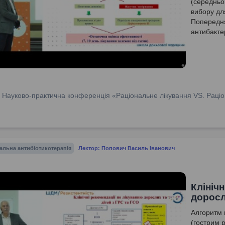
(середньог
вибору для
Попередня
антибакте
місцевих 
антибіотик
:
Науково-практична конференція «Раціональне лікування VS. Раціо
альна антибіотикотерапія
Лектор: Попович Василь Іванович
Клініч
доросл
Алгоритм 
(гострим 