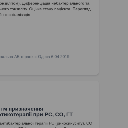
тонзилітом). Диференціація небактеріального та
ного тонзиліту. Оцінка стану пацієнта. Перегляд
бо госпіталізація.
нальна АБ терапія» Одеса 6.04.2019
тм призначення
отикотерапії при РС, СО, ГТ
антибактеріальної терапії РС (риносинуситу), СО