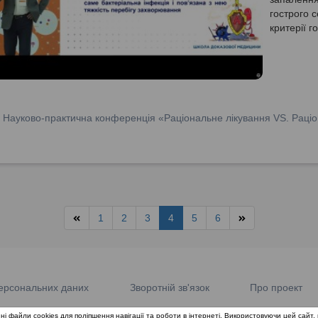
гострого с
критерії г
тонзилітом
Антибіоти
:
Науково-практична конференція «Раціональне лікування VS. Раціо
1
2
3
4
5
6
ерсональних даних
Зворотній зв'язок
Про проект
ні файли cookies для поліпшення навігації та роботи в інтернеті. Використовуючи цей сайт, 