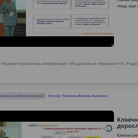
лікар при
:
Науково-практична конференція «Раціональне лікування VS. Раціо
альна антибіотикотерапія
Лектор: Попович Василь Іванович
Клініч
доросл
Клінічні р