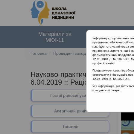
Матеріали за
Нормативні
Інформація, опублікована н
МКХ-11
документи
практичних або комерційних 
наслідки, отримані через ви
призначена для того, щоб ви
Головна
Проведені заходи
Науково-практична 
фармацевтичних продуктів на
12.05.1991 р. № 1023-XII. Як
професіоналів.
Продовжуючи своє перебуванн
Науково-практична конференці
(включаючи інформацію про ре
12.05.1991 р. № 1023-XII.
6.04.2019
::
Раціональна антибі
Уся інформація, яка містить
консультації лікаря.
Гострі риносинусити
Раціон
Алергічний риніт
Тонзиліт