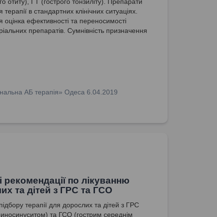
о отиту), ГТ (гострого тонзиліту). Препарати
 терапії в стандартних клінічних ситуаціях.
 оцінка ефективності та переносимості
ріальних препаратів. Сумнівність призначення
антибіотиків. Остаточна оцінка призначеної
отерапії.
нальна АБ терапія» Одеса 6.04.2019
ні рекомендації по лікуванню
их та дітей з ГРС та ГСО
підбору терапії для дорослих та дітей з ГРС
риносинуситом) та ГСО (гострим середнім