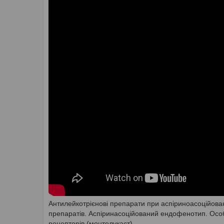
Антилейкотрієнові препарати при аспіриноасоційова
препаратів. Аспіринасоційований ендофенотип. Особ
рецепторів (монтелукаст).