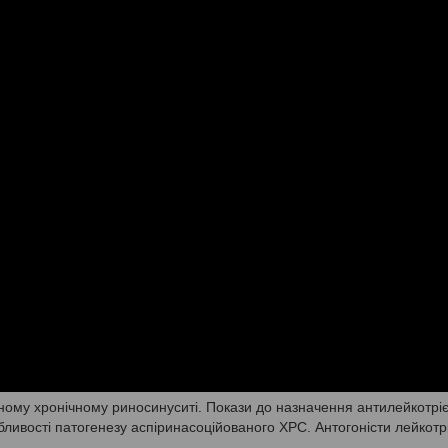
ному хронічному риносинуситі. Покази до назначення антилейкотрі
ливості патогенезу аспіринасоційованого ХРС. Антогоністи лейкотр