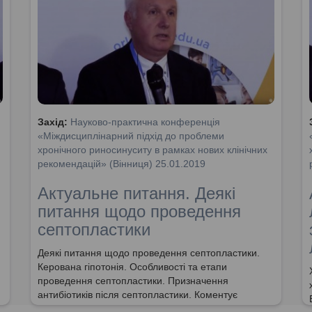
Захід:
Науково-практична конференція
«Міждисциплінарний підхід до проблеми
хронічного риносинуситу в рамках нових клінічних
рекомендацій» (Вінниця) 25.01.2019
Актуальне питання. Деякі
питання щодо проведення
септопластики
Деякі питання щодо проведення септопластики.
Керована гіпотонія. Особливості та етапи
проведення септопластики. Призначення
антибіотиків після септопластики. Коментує
заслужений лікар України, доктор медични наук,