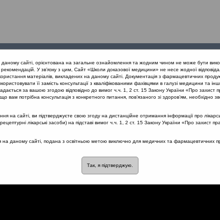
Проведені
Конференції
Партнери
Лек
а даному сайті, орієнтована на загальне ознайомлення та жодним чином не може бути вико
заходи
проекту
рекомендацій. У зв’язку з цим, Сайт «Школи доказової медицини» не несе жодної відповіда
користання матеріалів, викладених на даному сайті. Документація з фармацевтичних продук
користовувати її замість консультації з кваліфікованими фахівцями в галузі медицини та інш
дається за вашою згодою відповідно до вимог ч.ч. 1, 2 ст. 15 Закону України «Про захист п
ий підхід до проблеми хронічного риносинуситу в рамках нових кл
що вам потрібна консультація з конкретного питання, пов’язаного зі здоров’ям, необхідно зв
йованому ХРС
я на сайті, ви підтверджуєте свою згоду на дистанційне отримання інформації про лікарсь
цептурні лікарські засоби) на підставі вимог ч.ч. 1, 2 ст. 15 Закону України «Про захист пр
ся на даному сайті, подана з освітньою метою виключно для медичних та фармацевтичних пра
репарати при
ому ХРС
Так, я підтверджую.