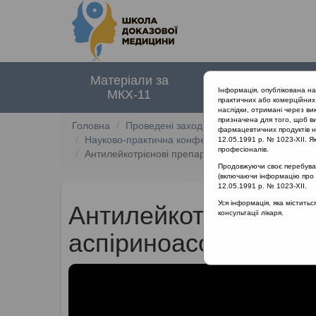
Матеріали за
Нормативні
Інформація, опублікована н
МКХ-11
документи
практичних або комерційних 
наслідки, отримані через ви
призначена для того, щоб ви
Головна
Проведені заходи
фармацевтичних продуктів на
Науково-практична конференція «Міждисциплінарн
12.05.1991 р. № 1023-XII. Як
професіоналів.
Антилейкотрієнові препарати при аспіриноасоці
Продовжуючи своє перебуванн
(включаючи інформацію про ре
12.05.1991 р. № 1023-XII.
Уся інформація, яка містить
Антилейкотрієнові п
консультації лікаря.
аспіриноасоційован