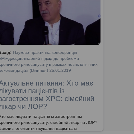
Захід:
Науково-практична конференція
«Міждисциплінарний підхід до проблеми
хронічного риносинуситу в рамках нових клінічних
рекомендацій» (Вінниця) 25.01.2019
Актуальне питання: Хто має
лікувати пацієнтів із
загостренням ХРС: сімейний
лікар чи ЛОР?
Хто має лікувати пацієнтів із загостренням
хронічного риносинуситу: сімейний лікар чи ЛОР?
Важливі елементи лікування пацієнта із