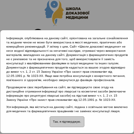
Інформація, опублікована на даному сайті, орієнтована на загальне ознайомлення
та жодним чином не може бути використана в якості медичних, практичних або
комерційних рекомендацій. У зв’язку з цим, Сайт «Школи доказової медицини» не
несе жодної відповідальності за негативні наслідки, отримані через використання
матеріалів, викладених на даному сайті. Документація з фармацевтичних продуктів
не є рекламою та не призначена для того, щоб використовувати її замість
консультації з кваліфікованими фахівцями в галузі медицини та інших галузях.
Головна
Проведені заходи
Документація з фармацевтичних продуктів надається за вашою згодою відповідно
Діагностика та лікування захворювань лімфоїдного
до вимог ч.ч. 1, 2 ст. 15 Закону України «Про захист прав споживачів» від
12.05.1991 р. № 1023-XII. Якщо вам потрібна консультація з конкретного питання,
глоткового кільця з позицій доказової медицини (Львів) 23-
пов’язаного зі здоров’ям, необхідно звернутися до фахівців- професіоналів.
24.11.2018
Продовжуючи своє перебування на сайті, ви підтверджуєте свою згоду на
дистанційне отримання інформації про лікарські та косметичні засоби (включаючи
інформацію про рецептурні лікарські засоби) на підставі вимог ч.ч. 1, 2 ст. 15
Закону України «Про захист прав споживачів» від 12.05.1991 р. № 1023-XII.
Діагностика та лікування
Уся інформація, яка міститься на даному сайті, подана з освітньою метою виключно
захворювань лімфоїдного глоткового
для медичних та фармацевтичних працівників і не замінює консультації лікаря.
кільця з позицій доказової медицини
Так, я підтверджую.
(Львів) 23-24.11.2018