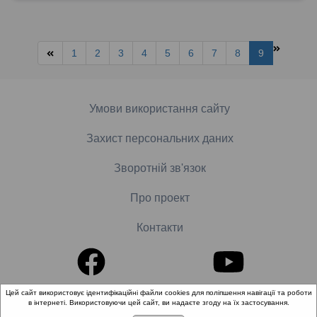
1
2
3
4
5
6
7
8
9
Умови використання сайту
Захист персональних даних
Зворотній зв'язок
Про проект
Контакти
Цей сайт використовує ідентифікаційні файли cookies для поліпшення навігації та роботи
в інтернеті. Використовуючи цей сайт, ви надаєте згоду на їх застосування.
© 2018-2026 «Школа доказової медицини». Всі права