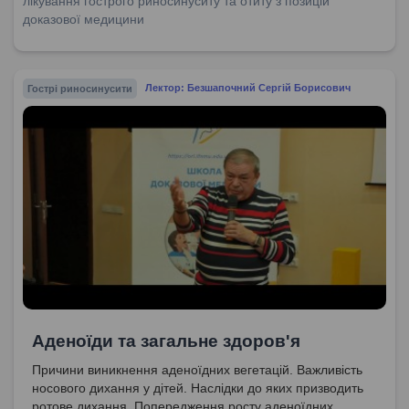
лікування гострого риносинуситу та отиту з позицій
імунної системи при лікуванні ангіни.
доказової медицини
Гострі риносинусити
Лектор: Безшапочний Сергій Борисович
Аденоїди та загальне здоров'я
Причини виникнення аденоїдних вегетацій. Важливість
носового дихання у дітей. Наслідки до яких призводить
ротове дихання. Попередження росту аденоїдних