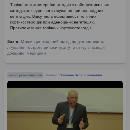
Топічні кортикостероїди як один з найефективніших
методів нехірургічного лікування при аденоїдних
вегетаціях. Відсутність ефективності топічних
кортикостероїдів при аденоїдних вегетаціях.
Протипоказання топічних кортикостероїдів.
Диференціація алергійного і неалергійного
назофарингіту. Відповідність діагнозу для призначення
Захід:
Міждисциплінарний підхід до діагностики та
топічних кортикостероїдів. Рекомендації по лікуванню та
лікування гострого риносинуситу та отиту з позицій
призначення «кукушки».
доказової медицини
Гострі риносинусити
Лектор: Попович Василь Іванович