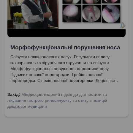
Морфофункціональні порушення носа
Співустя навколоносових пазух. Результати впливу
захворювань та хірургічного втручання на співустя.
Морфофункціональні порушення порожнини носу.
Підвивих носової перегородки. Гребінь носової
перегородки. Сінехія носової перегородки. Доцільність
хірургічного втручання для нормалізації носового
дихання.
Захід:
Міждисциплінарний підхід до діагностики та
лікування гострого риносинуситу та отиту з позицій
доказової медицини