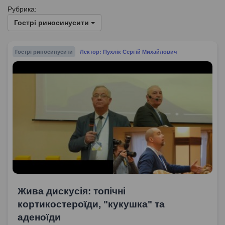
Рубрика:
Гострі риносинусити
Гострі риносинусити
Лектор: Пухлік Сергій Михайлович
Жива дискусія: топічні
кортикостероїди, "кукушка" та
аденоїди