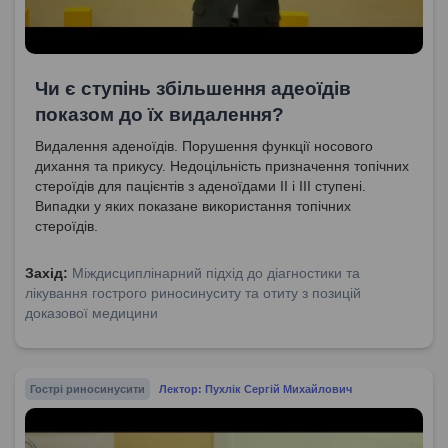
Чи є ступінь збільшення адеоїдів
показом до їх видалення?
Видалення аденоїдів. Порушення функції носового
дихання та прикусу. Недоцільність призначення топічних
стероїдів для пацієнтів з аденоїдами II і III ступені.
Випадки у яких показане використання топічних
стероїдів.
Захід:
Міждисциплінарний підхід до діагностики та
лікування гострого риносинуситу та отиту з позицій
доказової медицини
Гострі риносинусити
Лектор: Пухлік Сергій Михайлович