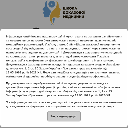
Інформація, опублікована на даному сайті, орієнтована на загальне ознайомлення
та жодним чином не може бути використана в якості медичних, практичних або
комерційних рекомендацій. У зв’язку з цим, Сайт «Школи доказової медицини» не
несе жодної відповідальності за негативні наслідки, отримані через використання
матеріалів, викладених на даному сайті. Документація з фармацевтичних продуктів
не є рекламою та не призначена для того, щоб використовувати її замість
консультації з кваліфікованими фахівцями в галузі медицини та інших галузях.
Головна
Проведені заходи
Документація з фармацевтичних продуктів надається за вашою згодою відповідно
Міждисциплінарний підхід до діагностики та лікування
до вимог ч.ч. 1, 2 ст. 15 Закону України «Про захист прав споживачів» від
12.05.1991 р. № 1023-XII. Якщо вам потрібна консультація з конкретного питання,
гострого риносинуситу та отиту з позицій доказової медицини
пов’язаного зі здоров’ям, необхідно звернутися до фахівців- професіоналів.
Продовжуючи своє перебування на сайті, ви підтверджуєте свою згоду на
дистанційне отримання інформації про лікарські та косметичні засоби (включаючи
інформацію про рецептурні лікарські засоби) на підставі вимог ч.ч. 1, 2 ст. 15
Міждисциплінарний підхід до
Закону України «Про захист прав споживачів» від 12.05.1991 р. № 1023-XII.
діагностики та лікування гострого
Уся інформація, яка міститься на даному сайті, подана з освітньою метою виключно
для медичних та фармацевтичних працівників і не замінює консультації лікаря.
риносинуситу та отиту з позицій
доказової медицини
::
Гострі
Так, я підтверджую.
риносинусити