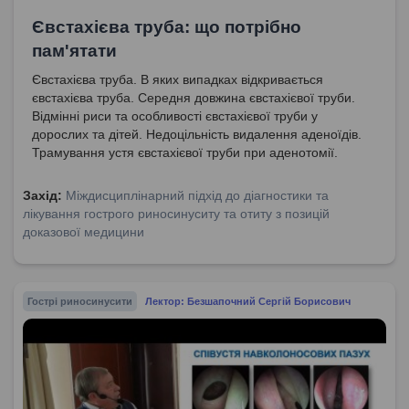
Євстахієва труба: що потрібно
пам'ятати
Євстахієва труба. В яких випадках відкривається
євстахієва труба. Середня довжина євстахієвої труби.
Відмінні риси та особливості євстахієвої труби у
дорослих та дітей. Недоцільність видалення аденоїдів.
Трамування устя євстахієвої труби при аденотомії.
Захід:
Міждисциплінарний підхід до діагностики та
лікування гострого риносинуситу та отиту з позицій
доказової медицини
Гострі риносинусити
Лектор: Безшапочний Сергій Борисович