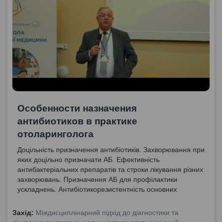
Особенности назначения
антибиотиков в практике
отоларинголога
Доцільність призначення антибіотиків. Захворювання при
яких доцільно призначати АБ. Ефективність
антибактеріальних препаратів та строки лікування різних
захворювань. Призначення АБ для профілактики
ускладнень. Антибіотикорезистентність основних
збудників інфекційних захворювань. Використання АБ
при гострому бактеріальному тонзиліті.
Захід:
Міждисциплінарний підхід до діагностики та
Протиревматичний курс лікування ангін. Пригнічення