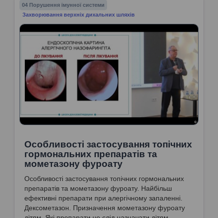
04 Порушення імунної системи
Захворювання верхніх дихальних шляхів
Особливості застосування топічних
гормональних препаратів та
мометазону фуроату
Особливості застосування топічних гормональних
препаратів та мометазону фуроату. Найбільш
ефективні препарати при алергічному запаленні.
Дексометазон. Призначення мометазону фуроату
дітям. Які препарати не слід назначати дітям.