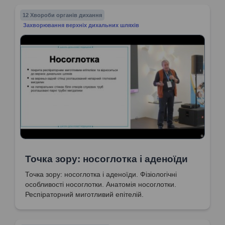
12 Хвороби органів дихання
Захворювання верхніх дихальних шляхів
Точка зору: носоглотка і аденоїди
Точка зору: носоглотка і аденоїди. Фізіологічні
особливості носоглотки. Анатомія носоглотки.
Респіраторний миготливий епітелій.