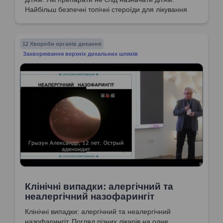
Найбільш безпечні топічні стероїди для лікування
алергічного риносинуситу і назофарингіту у дітей.
Ефективність препарату Флікс. Ендоскопічна
картина алергічного назофарингіту. Термін
12 Хвороби органів дихання
лікування топічними стероїдами. Безпечність та
Захворювання верхніх дихальних шляхів
ефективність мометазону фуроату у складі
препарату Флікс.
Клінічні випадки: алергічний та
неалергічний назофарингіт
Клінічні випадки: алергічний та неалергічний
назофарингіт. Погляд різних лікарів на одне