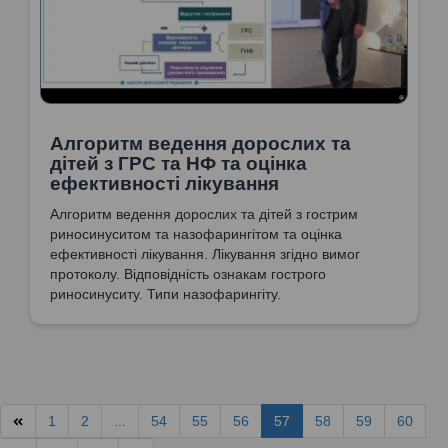
Алгоритм ведення дорослих та
дітей з ГРС та НФ та оцінка
ефективності лікування
Алгоритм ведення дорослих та дітей з гострим
риносинуситом та назофарингітом та оцінка
ефективності лікування. Лікування згідно вимог
протоколу. Відповідність ознакам гострого
риносинуситу. Типи назофарингіту.
1
2
...
54
55
56
57
58
59
60