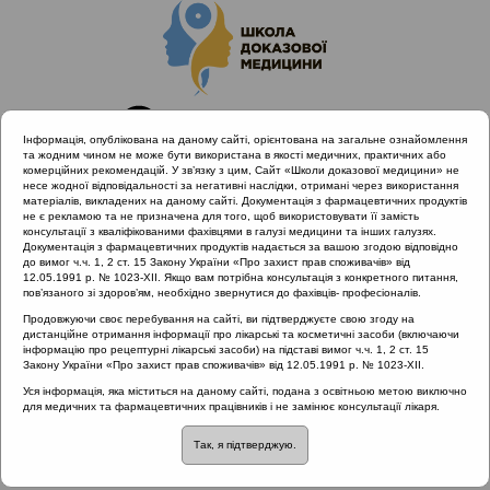
Інформація, опублікована на даному сайті, орієнтована на загальне ознайомлення
та жодним чином не може бути використана в якості медичних, практичних або
комерційних рекомендацій. У зв’язку з цим, Сайт «Школи доказової медицини» не
несе жодної відповідальності за негативні наслідки, отримані через використання
матеріалів, викладених на даному сайті. Документація з фармацевтичних продуктів
не є рекламою та не призначена для того, щоб використовувати її замість
консультації з кваліфікованими фахівцями в галузі медицини та інших галузях.
Головна
Матеріали за МКХ-11
Документація з фармацевтичних продуктів надається за вашою згодою відповідно
12 Хвороби органів дихання
до вимог ч.ч. 1, 2 ст. 15 Закону України «Про захист прав споживачів» від
12.05.1991 р. № 1023-XII. Якщо вам потрібна консультація з конкретного питання,
Захворювання верхніх дихальних шляхів
пов’язаного зі здоров’ям, необхідно звернутися до фахівців- професіоналів.
Продовжуючи своє перебування на сайті, ви підтверджуєте свою згоду на
дистанційне отримання інформації про лікарські та косметичні засоби (включаючи
інформацію про рецептурні лікарські засоби) на підставі вимог ч.ч. 1, 2 ст. 15
Матеріали за МКХ-11:: 12 Хвороби органів
Закону України «Про захист прав споживачів» від 12.05.1991 р. № 1023-XII.
дихання ::
Захворювання верхніх дихальних
Уся інформація, яка міститься на даному сайті, подана з освітньою метою виключно
шляхів
для медичних та фармацевтичних працівників і не замінює консультації лікаря.
Рубрика:
Так, я підтверджую.
Захворювання верхніх дихальних шляхів