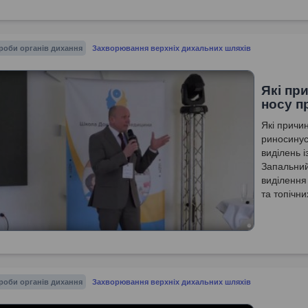
роби органів дихання
Захворювання верхніх дихальних шляхів
Які пр
носу п
Які причин
риносинус
виділень і
Запальний
виділення
та топічн
вмісту у в
роби органів дихання
Захворювання верхніх дихальних шляхів