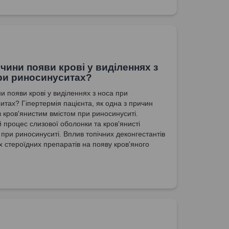
ичини появи крові у виділеннях з
ри риносинуситах?
и появи крові у виділеннях з носа при
итах? Гіпертермія пацієнта, як одна з причин
з кров'янистим вмістом при риносинуситі.
 процес слизової оболонки та кров'янисті
 при риносинуситі. Вплив топічних деконгестантів
их стероїдних препаратів на появу кров'яного
иділеннях з носа при риносинуситі.