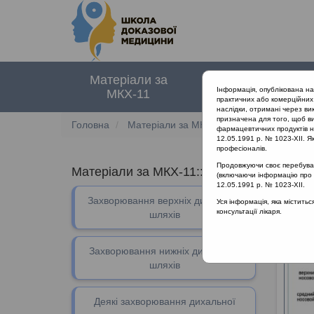
Матеріали за
Нормативні
Інформація, опублікована н
МКХ-11
документи
практичних або комерційних 
наслідки, отримані через ви
призначена для того, щоб ви
Головна
Матеріали за МКХ-11
12 Хвороби орг
фармацевтичних продуктів на
12.05.1991 р. № 1023-XII. Як
професіоналів.
Продовжуючи своє перебуванн
Матеріали за МКХ-11:: 12 Хвороби органі
(включаючи інформацію про ре
12.05.1991 р. № 1023-XII.
Захворювання верхніх дихальних
12 Хво
Уся інформація, яка містить
консультації лікаря.
шляхів
Захворювання нижніх дихальних
шляхів
Деякі захворювання дихальної