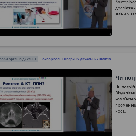
бактеріоло
досліджен
зміни у за
роби органів дихання
Захворювання верхніх дихальних шляхів
Чи пот
Чи потріб
Візуаліза
комп'ютер
променева
носа.