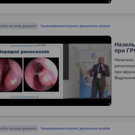
роби органів дихання
Захворювання верхніх дихальних шляхів
Назаль
при ГР
Назальна 
риносинуси
при вірусн
Виділення
роби органів дихання
Захворювання верхніх дихальних шляхів