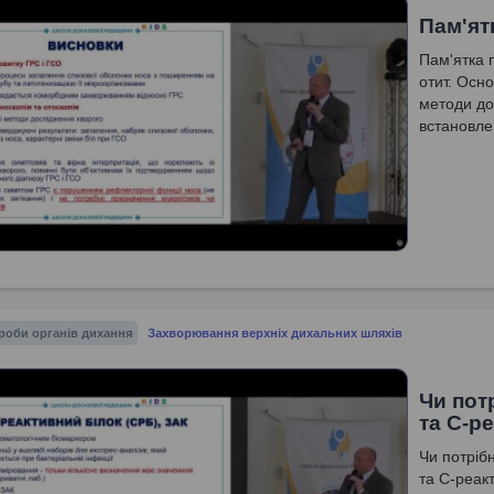
Пам'ят
Пам'ятка 
отит. Осн
методи до
встановле
роби органів дихання
Захворювання верхніх дихальних шляхів
Чи пот
та С-р
Чи потрібн
та С-реак