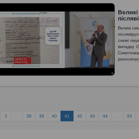
Великі
післяв
Великі си
післявіру
схемі ліку
випадку. 
Симптомат
риносинус
2
...
38
39
40
41
42
43
44
...
93