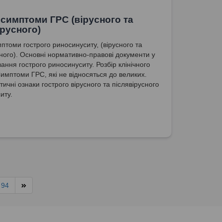
 симптоми ГРС (вірусного та
ірусного)
мптоми гострого риносинуситу, (вірусного та
сного). Основні нормативно-правові документи у
вання гострого риносинуситу. Розбір клінічного
Симптоми ГРС, які не відносяться до великих.
ичні ознаки гострого вірусного та післявірусного
иту.
94