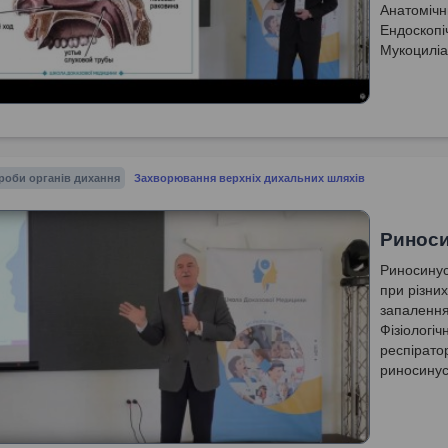
Анатомічн
Ендоскопі
Мукоциліа
роби органів дихання
Захворювання верхніх дихальних шляхів
Риносин
Риносинус
при різни
запалення
Фізіологіч
респірато
риносинус