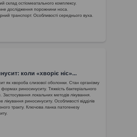
ий склад остіомеатального комплексу.
чне дослідження порожнини носа.
рний транспорт. Особливості середнього вуха.
усит: коли «хворіє ніс‎»...
ит як хвороба слизової оболонки. Стан організму
х формах риносинуситу. Тяжкість бактеріального
. Застосування локальних методів лікування.
не лікування риносинуситу. Особливості відділів
рного тракту. Ключова ланка патогенезу
иту.