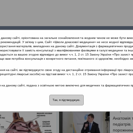
Проведені
Конференції
Партнери
Лек
а даному сайті, орієнтована на загальне ознайомлення та жодним чином не може бути вико
заходи
проекту
рекомендацій. У зв’язку з цим, Сайт «Школи доказової медицини» не несе жодної відповіда
користання матеріалів, викладених на даному сайті. Документація з фармацевтичних продук
користовувати її замість консультації з кваліфікованими фахівцями в галузі медицини та інш
анів дихання
Захворювання верхніх дихальних шляхів
дається за вашою згодою відповідно до вимог ч.ч. 1, 2 ст. 15 Закону України «Про захист п
що вам потрібна консультація з конкретного питання, пов’язаного зі здоров’ям, необхідно зв
я на сайті, ви підтверджуєте свою згоду на дистанційне отримання інформації про лікарсь
в дихання ::
Захворювання верхніх дихальних шляхі
цептурні лікарські засоби) на підставі вимог ч.ч. 1, 2 ст. 15 Закону України «Про захист пр
роби органів дихання
Захворювання верхніх дихальних шляхів
ся на даному сайті, подана з освітньою метою виключно для медичних та фармацевтичних пра
Так, я підтверджую.
Анатом
порожн
Анатомія 
педіатрів.
порожнини