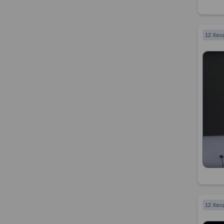
12 Хво
12 Хво