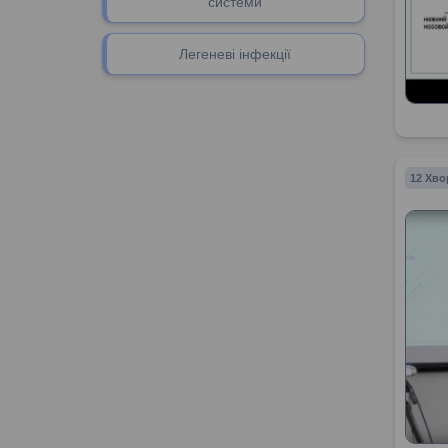
системи
Легеневі інфекції
12 Хво