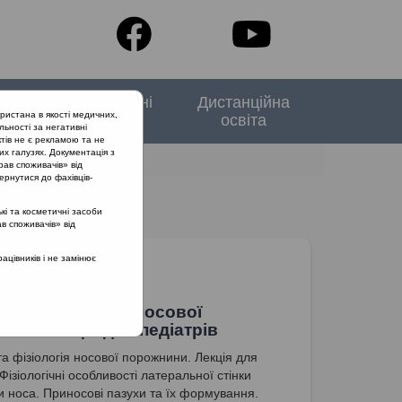
тори
Спеціальні
Дистанційна
ристана в якості медичних,
випуски
освіта
льності за негативні
тів не є рекламою та не
их галузях. Документація з
рав споживачів» від
ернутися до фахівців-
кі та косметичні засоби
в
ав споживачів» від
цівників і не замінює
ія та фізіологія носової
ини. Лекція для педіатрів
та фізіологія носової порожнини. Лекція для
 Фізіологічні особливості латеральної стінки
 носа. Приносові пазухи та їх формування.