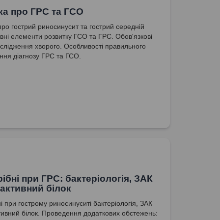
ка про ГРС та ГСО
про гострий риносинусит та гострий середній
овні елементи розвитку ГСО та ГРС. Обов'язкові
слідження хворого. Особливості правильного
ння діагнозу ГРС та ГСО.
рібні при ГРС: бактеріологія, ЗАК
еактивний білок
і при гострому риносинуситі бактеріологія, ЗАК
тивний білок. Проведення додаткових обстежень: