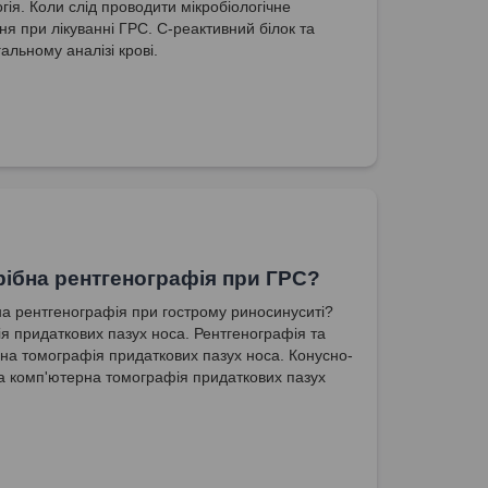
гія. Коли слід проводити мікробіологічне
ня при лікуванні ГРС. С-реактивний білок та
гальному аналізі крові.
рібна рентгенографія при ГРС?
на рентгенографія при гострому риносинуситі?
ція придаткових пазух носа. Рентгенографія та
на томографія придаткових пазух носа. Конусно-
 комп'ютерна томографія придаткових пазух