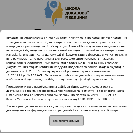
Інформація, опублікована на даному сайті, орієнтована на загальне ознайомлення
та жодним чином не може бути використана в якості медичних, практичних або
комерційних рекомендацій. У зв’язку з цим, Сайт «Школи доказової медицини» не
несе жодної відповідальності за негативні наслідки, отримані через використання
матеріалів, викладених на даному сайті. Документація з фармацевтичних продуктів
не є рекламою та не призначена для того, щоб використовувати її замість
консультації з кваліфікованими фахівцями в галузі медицини та інших галузях.
Головна
Матеріали за МКХ-11
Документація з фармацевтичних продуктів надається за вашою згодою відповідно
12 Хвороби органів дихання
до вимог ч.ч. 1, 2 ст. 15 Закону України «Про захист прав споживачів» від
12.05.1991 р. № 1023-XII. Якщо вам потрібна консультація з конкретного питання,
Захворювання верхніх дихальних шляхів
пов’язаного зі здоров’ям, необхідно звернутися до фахівців- професіоналів.
Продовжуючи своє перебування на сайті, ви підтверджуєте свою згоду на
дистанційне отримання інформації про лікарські та косметичні засоби (включаючи
інформацію про рецептурні лікарські засоби) на підставі вимог ч.ч. 1, 2 ст. 15
Матеріали за МКХ-11:: 12 Хвороби органів
Закону України «Про захист прав споживачів» від 12.05.1991 р. № 1023-XII.
дихання ::
Захворювання верхніх дихальних
Уся інформація, яка міститься на даному сайті, подана з освітньою метою виключно
шляхів
для медичних та фармацевтичних працівників і не замінює консультації лікаря.
Рубрика:
Так, я підтверджую.
Захворювання верхніх дихальних шляхів