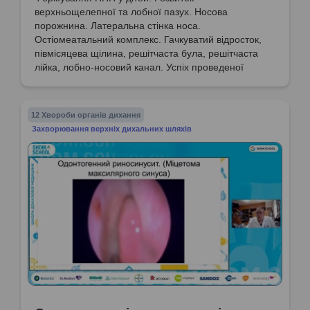
верхньощелепної та лобної пазух. Носова
порожнина. Латеральна стінка носа.
Остіомеатальний комплекс. Гачкуватий відросток,
півмісяцева щілина, решітчаста була, решітчаста
лійка, лобно-носовий канал. Успіх проведеної
операції ФЕРХ.
12 Хвороби органів дихання
Захворювання верхніх дихальних шляхів