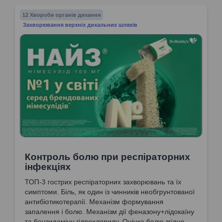
12 Хвороби органів дихання
Захворювання верхніх дихальних шляхів
Контроль болю при респіраторних
інфекціях
ТОП-3 гострих респіраторних захворювань та їх
симптоми. Біль, як один із чинників необгрунтованої
антибіотикотерапії. Механізм формування
запалення і болю. Механізм дії феназону+лідокаїну
та бензидаміну гідрохлориду. Оцінка болю згідно