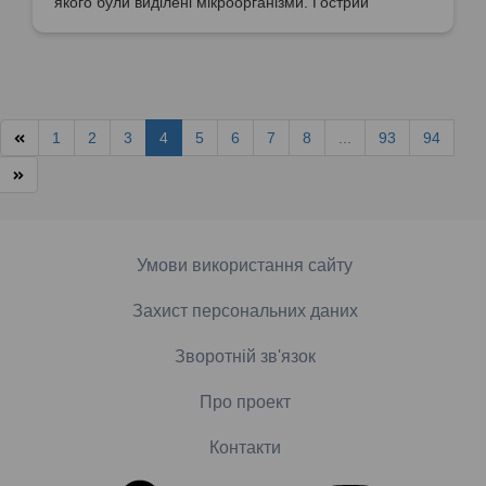
якого були виділені мікроорганізми. Гострий
риносинусит.
1
2
3
4
5
6
7
8
...
93
94
Умови використання сайту
Захист персональних даних
Зворотній зв'язок
Про проект
Контакти