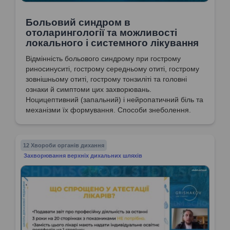
Больовий синдром в
отоларингології та можливості
локального і системного лікування
Відмінність больового синдрому при гострому
риносинуситі, гострому середньому отиті, гострому
зовнішньому отиті, гострому тонзиліті та головні
ознаки й симптоми цих захворювань.
Ноцицептивний (запальний) і нейропатичний біль та
механізми їх формування. Способи знеболення.
12 Хвороби органів дихання
Захворювання верхніх дихальних шляхів