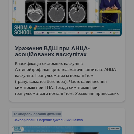
Ураження ВДШ при АНЦА-
асоційованих васкулітах
Класифікація системних васкулітів.
Антинейтрофільні цитоплазматичні антитіла. АНЦА-
васкуліти. Гранульоматоз із поліангіїтом
(гранульоматоз Вегенера). Частота виявлення
симптомів при ГПА. Тріада симптомів при
гранульоматозі з поліангіїтом. Ураження приносових
пазух при гранульоматозі з поліангіїтом.
12 Хвороби органів дихання
Захворювання верхніх дихальних шляхів