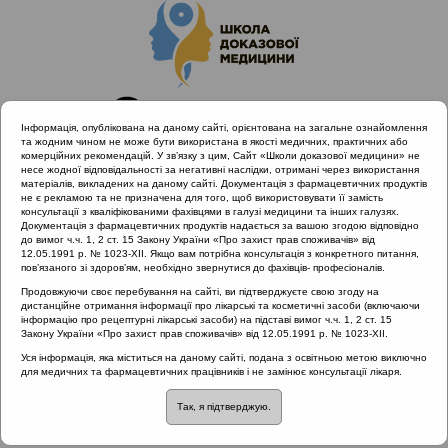
Інформація, опублікована на даному сайті, орієнтована на загальне ознайомлення
та жодним чином не може бути використана в якості медичних, практичних або
комерційних рекомендацій. У зв’язку з цим, Сайт «Школи доказової медицини» не
несе жодної відповідальності за негативні наслідки, отримані через використання
матеріалів, викладених на даному сайті. Документація з фармацевтичних продуктів
не є рекламою та не призначена для того, щоб використовувати її замість
консультації з кваліфікованими фахівцями в галузі медицини та інших галузях.
Головна
Матеріали за МКХ-11
Документація з фармацевтичних продуктів надається за вашою згодою відповідно
12 Хвороби органів дихання
до вимог ч.ч. 1, 2 ст. 15 Закону України «Про захист прав споживачів» від
12.05.1991 р. № 1023-XII. Якщо вам потрібна консультація з конкретного питання,
Захворювання верхніх дихальних шляхів
пов’язаного зі здоров’ям, необхідно звернутися до фахівців- професіоналів.
Продовжуючи своє перебування на сайті, ви підтверджуєте свою згоду на
дистанційне отримання інформації про лікарські та косметичні засоби (включаючи
інформацію про рецептурні лікарські засоби) на підставі вимог ч.ч. 1, 2 ст. 15
Матеріали за МКХ-11:: 12 Хвороби органів
Закону України «Про захист прав споживачів» від 12.05.1991 р. № 1023-XII.
дихання ::
Захворювання верхніх дихальних
Уся інформація, яка міститься на даному сайті, подана з освітньою метою виключно
шляхів
для медичних та фармацевтичних працівників і не замінює консультації лікаря.
Рубрика:
Так, я підтверджую.
Захворювання верхніх дихальних шляхів