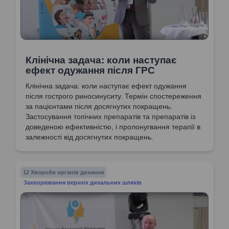
Клінічна задача: коли наступає
ефект одужання після ГРС
Клінічна задача: коли наступає ефект одужання
після гострого риносинуситу. Термін спостереження
за пацієнтами після досягнутих покращень.
Застосування топічних препаратів та препаратів із
доведеною ефективністю, і пролонугвання терапії в
залежності від досягнутих покращень.
12 Хвороби органів дихання
Захворювання верхніх дихальних шляхів