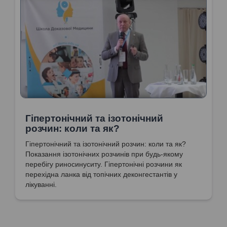
Гіпертонічний та ізотонічний
розчин: коли та як?
Гіпертонічний та ізотонічний розчин: коли та як?
Показання ізотонічних розчинів при будь-якому
перебігу риносинуситу. Гіпертонічні розчини як
перехідна ланка від топічних деконгестантів у
лікуванні.