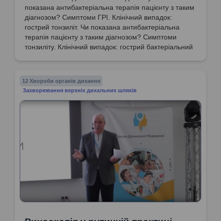
показана антибактеріальна терапія пацієнту з таким
діагнозом? Симптоми ГРІ. Клінічний випадок:
гострий тонзиліт. Чи показана антибактеріальна
терапія пацієнту з таким діагнозом? Симптоми
тонзиліту. Клінічний випадок: гострий бактеріальний
риносинусит. Чи показана АБ терапія пацієнту з
таким діагнозом? Розгляд варіантів лікування
вказаних захворювань: симптоматичне,
12 Хвороби органів дихання
патогенетичне, етіопатогенетичне.
Захворювання верхніх дихальних шляхів