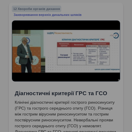
12 Хвороби органів дихання
Захворювання верхніх дихальних шляхів
Діагностичні критерії ГРС та ГСО
Клінічні діагностичні критерії гострого риносинуситу
(ГРС) та гострого середнього отиту (ГСО). Різниця
між гострим вірусним риносинуситом та гострим
поствірусним риносинуситом. Невербальні прояви
гострого середнього отиту (ГСО) у немовлят.
Діагностика ГРС та ГСО: ключові практичні висновки.