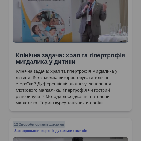
Клінічна задача: храп та гіпертрофія
мигдалика у дитини
Клінічна задача: храп та гіпертрофія мигдалика у
дитини. Коли можна використовувати топічні
стероїди? Диференціація діагнозу: запалення
глоткового магдалика, гіпертрофія чи гострий
ринсоинусит? Методи дослідження патологій
магдалика. Термін курсу топічних стероїдів.
12 Хвороби органів дихання
Захворювання верхніх дихальних шляхів