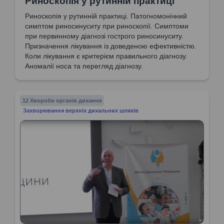
Риноскопія у рутинній практиці
Риноскопія у рутинній практиці. Патогномонічний
симптом риносинуситу при риноскопії. Симптоми
при первинному діагнозі гострого риносинуситу.
Призначення лікування із доведеною ефективністю.
Коли лікування є критерієм правильного діагнозу.
Аномалії носа та перегляд діагнозу.
Патогномонічний симптом назофарингіту.
12 Хвороби органів дихання
Захворювання верхніх дихальних шляхів