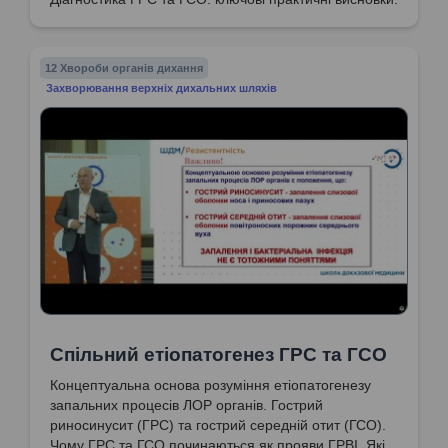
12 Хвороби органів дихання
Захворювання верхніх дихальних шляхів
Спільний етіопатогенез ГРС та ГСО
Концептуальна основа розуміння етіопатогенезу
запальних процесів ЛОР органів. Гострий
риносинусит (ГРС) та гострий середній отит (ГСО).
Чому ГРС та ГСО починаються як прояви ГРВІ. Які