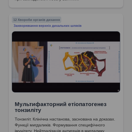
12 Хвороби органів дихання
Захворювання верхніх дихальних шляхів
Мультифакторний етіопатогенез
тонзиліту
Тонзиліт. Клінічна настанова, заснована на доказах.
Функції мигдаликів. Формування специфічного
імунітету. Нейтралізація антигенів в мигдалику.