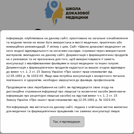
Інформація, опублікована на даному сайті, орієнтована на загальне ознайомлення
та жодним чином не може бути використана в якості медичних, практичних або
комерційних рекомендацій. У зв’язку з цим, Сайт «Школи доказової медицини» не
несе жодної відповідальності за негативні наслідки, отримані через використання
матеріалів, викладених на даному сайті. Документація з фармацевтичних продуктів
не є рекламою та не призначена для того, щоб використовувати її замість
консультації з кваліфікованими фахівцями в галузі медицини та інших галузях.
Головна
Матеріали за МКХ-11
Документація з фармацевтичних продуктів надається за вашою згодою відповідно
12 Хвороби органів дихання
до вимог ч.ч. 1, 2 ст. 15 Закону України «Про захист прав споживачів» від
12.05.1991 р. № 1023-XII. Якщо вам потрібна консультація з конкретного питання,
Захворювання верхніх дихальних шляхів
пов’язаного зі здоров’ям, необхідно звернутися до фахівців- професіоналів.
Продовжуючи своє перебування на сайті, ви підтверджуєте свою згоду на
дистанційне отримання інформації про лікарські та косметичні засоби (включаючи
інформацію про рецептурні лікарські засоби) на підставі вимог ч.ч. 1, 2 ст. 15
Матеріали за МКХ-11:: 12 Хвороби органів
Закону України «Про захист прав споживачів» від 12.05.1991 р. № 1023-XII.
дихання ::
Захворювання верхніх дихальних
Уся інформація, яка міститься на даному сайті, подана з освітньою метою виключно
шляхів
для медичних та фармацевтичних працівників і не замінює консультації лікаря.
Рубрика:
Так, я підтверджую.
Захворювання верхніх дихальних шляхів