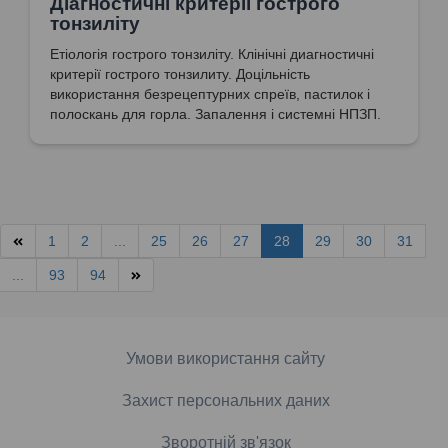
Діагностичні критерії гострого
тонзиліту
Етіологія гострого тонзиліту. Клінічні диагностичні
критерії гострого тонзилиту. Доцільність
використання безрецептурних спреїв, пастилок і
полоскань для горла. Запалення і системні НПЗП.
1
2
...
25
26
27
28
29
30
31
...
93
94
Умови використання сайту
Захист персональних даних
Зворотній зв'язок