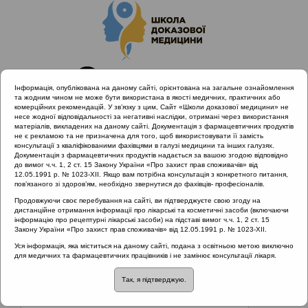
Інформація, опублікована на даному сайті, орієнтована на загальне ознайомлення
та жодним чином не може бути використана в якості медичних, практичних або
комерційних рекомендацій. У зв’язку з цим, Сайт «Школи доказової медицини» не
несе жодної відповідальності за негативні наслідки, отримані через використання
матеріалів, викладених на даному сайті. Документація з фармацевтичних продуктів
не є рекламою та не призначена для того, щоб використовувати її замість
консультації з кваліфікованими фахівцями в галузі медицини та інших галузях.
Головна
Матеріали за МКХ-11
Документація з фармацевтичних продуктів надається за вашою згодою відповідно
24 Фактори, що впливають на стан здоров'я населення та
до вимог ч.ч. 1, 2 ст. 15 Закону України «Про захист прав споживачів» від
12.05.1991 р. № 1023-XII. Якщо вам потрібна консультація з конкретного питання,
звертання до закладів охорони здоров'я
пов’язаного зі здоров’ям, необхідно звернутися до фахівців- професіоналів.
Фактори, які впливають на стан здоров'я
Продовжуючи своє перебування на сайті, ви підтверджуєте свою згоду на
дистанційне отримання інформації про лікарські та косметичні засоби (включаючи
інформацію про рецептурні лікарські засоби) на підставі вимог ч.ч. 1, 2 ст. 15
Закону України «Про захист прав споживачів» від 12.05.1991 р. № 1023-XII.
Матеріали за МКХ-11:: 24 Фактори, що
Уся інформація, яка міститься на даному сайті, подана з освітньою метою виключно
впливають на стан здоров'я населення та
для медичних та фармацевтичних працівників і не замінює консультації лікаря.
звертання до закладів охорони здоров'я ::
Фактори, які впливають на стан здоров'я
Так, я підтверджую.
Рубрика: