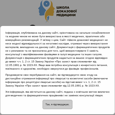
Інформація, опублікована на даному сайті, орієнтована на загальне ознайомлення
та жодним чином не може бути використана в якості медичних, практичних або
комерційних рекомендацій. У зв’язку з цим, Сайт «Школи доказової медицини» не
несе жодної відповідальності за негативні наслідки, отримані через використання
матеріалів, викладених на даному сайті. Документація з фармацевтичних продуктів
не є рекламою та не призначена для того, щоб використовувати її замість
консультації з кваліфікованими фахівцями в галузі медицини та інших галузях.
Головна
Матеріали за МКХ-11
Документація з фармацевтичних продуктів надається за вашою згодою відповідно
04 Порушення імунної системи
до вимог ч.ч. 1, 2 ст. 15 Закону України «Про захист прав споживачів» від
12.05.1991 р. № 1023-XII. Якщо вам потрібна консультація з конкретного питання,
Алергічні реакції та реакції гіперчутливості
пов’язаного зі здоров’ям, необхідно звернутися до фахівців- професіоналів.
Продовжуючи своє перебування на сайті, ви підтверджуєте свою згоду на
дистанційне отримання інформації про лікарські та косметичні засоби (включаючи
інформацію про рецептурні лікарські засоби) на підставі вимог ч.ч. 1, 2 ст. 15
Матеріали за МКХ-11:: 04 Порушення імунної
Закону України «Про захист прав споживачів» від 12.05.1991 р. № 1023-XII.
системи ::
Алергічні реакції та реакції
Уся інформація, яка міститься на даному сайті, подана з освітньою метою виключно
гіперчутливості
для медичних та фармацевтичних працівників і не замінює консультації лікаря.
Рубрика:
Так, я підтверджую.
Алергічні реакції та реакції гіперчутливості