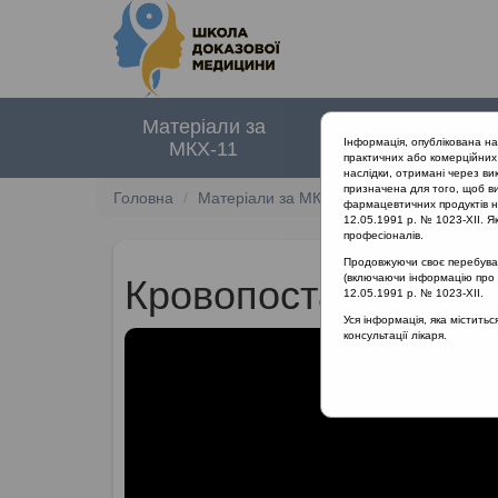
Матеріали за
Нормативні
Інформація, опублікована н
МКХ-11
документи
практичних або комерційних 
наслідки, отримані через ви
призначена для того, щоб ви
Головна
Матеріали за МКХ-11
12 Хвороби орга
фармацевтичних продуктів на
12.05.1991 р. № 1023-XII. Як
професіоналів.
Продовжуючи своє перебуванн
(включаючи інформацію про ре
Кровопостачання п
12.05.1991 р. № 1023-XII.
Уся інформація, яка містить
консультації лікаря.