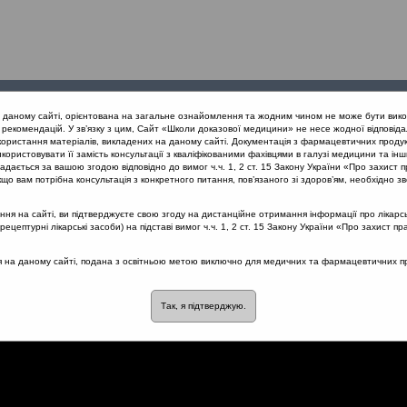
Проведені
Конференції
Партнери
Лек
а даному сайті, орієнтована на загальне ознайомлення та жодним чином не може бути вико
заходи
проекту
рекомендацій. У зв’язку з цим, Сайт «Школи доказової медицини» не несе жодної відповіда
користання матеріалів, викладених на даному сайті. Документація з фармацевтичних продук
користовувати її замість консультації з кваліфікованими фахівцями в галузі медицини та інш
нів дихання
Кровопостачання порожнини носу
дається за вашою згодою відповідно до вимог ч.ч. 1, 2 ст. 15 Закону України «Про захист п
що вам потрібна консультація з конкретного питання, пов’язаного зі здоров’ям, необхідно зв
я на сайті, ви підтверджуєте свою згоду на дистанційне отримання інформації про лікарсь
цептурні лікарські засоби) на підставі вимог ч.ч. 1, 2 ст. 15 Закону України «Про захист пр
орожнини носу
ся на даному сайті, подана з освітньою метою виключно для медичних та фармацевтичних пра
Так, я підтверджую.