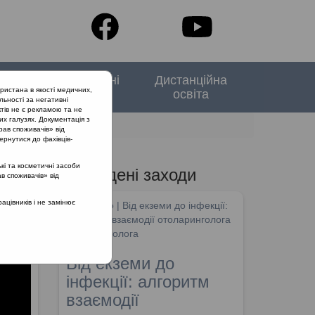
тори
Спеціальні
Дистанційна
ристана в якості медичних,
випуски
освіта
льності за негативні
тів не є рекламою та не
их галузях. Документація з
рав споживачів» від
ернутися до фахівців-
кі та косметичні засоби
Проведені заходи
ав споживачів» від
цівників і не замінює
SHDM.info | Від екземи до інфекції:
алгоритм взаємодії отоларинголога
та дерматолога
Від екземи до
інфекції: алгоритм
взаємодії