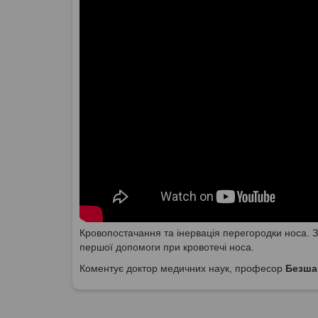
Кровопостачання та інервація перегородки носа. Зо
першої допомоги при кровотечі носа.
Коментує доктор медичних наук, професор
Безша