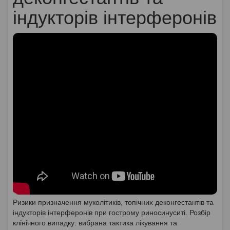
індукторів інтерферонів
Ризики призначення муколітиків, топічних деконгестантів та
індукторів інтерферонів при гострому риносинуситі. Розбір
клінічного випадку: вибрана тактика лікування та