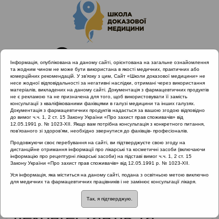
Інформація, опублікована на даному сайті, орієнтована на загальне ознайомлення
та жодним чином не може бути використана в якості медичних, практичних або
комерційних рекомендацій. У зв’язку з цим, Сайт «Школи доказової медицини» не
несе жодної відповідальності за негативні наслідки, отримані через використання
матеріалів, викладених на даному сайті. Документація з фармацевтичних продуктів
не є рекламою та не призначена для того, щоб використовувати її замість
консультації з кваліфікованими фахівцями в галузі медицини та інших галузях.
Головна
Матеріали за МКХ-11
Документація з фармацевтичних продуктів надається за вашою згодою відповідно
12 Хвороби органів дихання
до вимог ч.ч. 1, 2 ст. 15 Закону України «Про захист прав споживачів» від
12.05.1991 р. № 1023-XII. Якщо вам потрібна консультація з конкретного питання,
Ризики призначення муколітиків, топічних деконгестантів та
пов’язаного зі здоров’ям, необхідно звернутися до фахівців- професіоналів.
індукторів інтерферонів
Продовжуючи своє перебування на сайті, ви підтверджуєте свою згоду на
дистанційне отримання інформації про лікарські та косметичні засоби (включаючи
інформацію про рецептурні лікарські засоби) на підставі вимог ч.ч. 1, 2 ст. 15
Закону України «Про захист прав споживачів» від 12.05.1991 р. № 1023-XII.
Ризики призначення
Уся інформація, яка міститься на даному сайті, подана з освітньою метою виключно
для медичних та фармацевтичних працівників і не замінює консультації лікаря.
муколітиків, топічних
Так, я підтверджую.
деконгестантів та