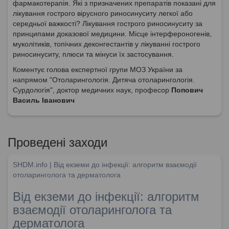
фармакотерапія. Які з призначених препаратів показані для
лікування гострого вірусного риносинуситу легкої або
середньої важкості? Лікування гострого риносинуситу за
принципами доказової медицини. Місце інтерфероногенів,
муколітиків, топічних деконгестантів у лікуванні гострого
риносинуситу, плюси та мінуси їх застосування.
Коментує голова експертної групи МОЗ України за
напрямом "Отоларингологія. Дитяча отоларингологія.
Сурдологія", доктор медичних наук, професор
Попович
Василь Іванович
Проведені заходи
SHDM.info | Від екземи до інфекції: алгоритм взаємодії
отоларинголога та дерматолога
Від екземи до інфекції: алгоритм
взаємодії отоларинголога та
дерматолога