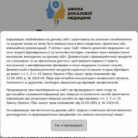
Інформація, опублікована на даному сайті, орієнтована на загальне ознайомлення
та жодним чином не може бути використана в якості медичних, практичних або
комерційних рекомендацій. У зв’язку з цим, Сайт «Школи доказової медицини» не
несе жодної відповідальності за негативні наслідки, отримані через використання
матеріалів, викладених на даному сайті. Документація з фармацевтичних продуктів
не є рекламою та не призначена для того, щоб використовувати її замість
консультації з кваліфікованими фахівцями в галузі медицини та інших галузях.
Головна
Матеріали за МКХ-11
Документація з фармацевтичних продуктів надається за вашою згодою відповідно
12 Хвороби органів дихання
до вимог ч.ч. 1, 2 ст. 15 Закону України «Про захист прав споживачів» від
12.05.1991 р. № 1023-XII. Якщо вам потрібна консультація з конкретного питання,
Клінічний госпітальний випадок гострого бактеріального
пов’язаного зі здоров’ям, необхідно звернутися до фахівців- професіоналів.
риносинуситу та вибір АБ
Продовжуючи своє перебування на сайті, ви підтверджуєте свою згоду на
дистанційне отримання інформації про лікарські та косметичні засоби (включаючи
інформацію про рецептурні лікарські засоби) на підставі вимог ч.ч. 1, 2 ст. 15
Закону України «Про захист прав споживачів» від 12.05.1991 р. № 1023-XII.
Клінічний госпітальний
Уся інформація, яка міститься на даному сайті, подана з освітньою метою виключно
для медичних та фармацевтичних працівників і не замінює консультації лікаря.
випадок гострого
Так, я підтверджую.
бактеріального