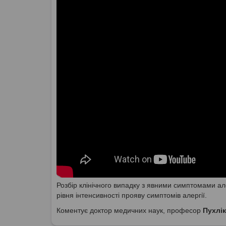
Розбір клінічного випадку з явними симптомами а
рівня інтенсивності прояву симптомів алергії.
Коментує доктор медичних наук, професор
Пухлі