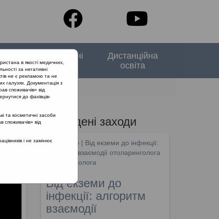
тори
Спеціальні
Дистанційна
ристана в якості медичних,
випуски
освіта
льності за негативні
тів не є рекламою та не
их галузях. Документація з
 рекомендацій ARIA
рав споживачів» від
ернутися до фахівців-
кі та косметичні засоби
Проведені заходи
ав споживачів» від
цівників і не замінює
SHDM.info | Від екземи до інфекції:
алгоритм взаємодії отоларинголога
та дерматолога
Від екземи до
інфекції: алгоритм
взаємодії