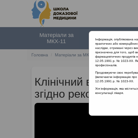
Матеріали за
Нормативні
Інформація, опублікована н
МКХ-11
документи
практичних або комерційних 
наслідки, отримані через ви
призначена для того, щоб ви
Головна
Матеріали за МКХ-11
12 Хвороби орга
фармацевтичних продуктів на
12.05.1991 р. № 1023-XII. Як
професіоналів.
Продовжуючи своє перебуванн
(включаючи інформацію про ре
Клінічний випадок:
12.05.1991 р. № 1023-XII.
Уся інформація, яка містить
згідно рекомендаці
консультації лікаря.