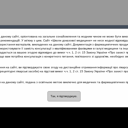
Проведені
Конференції
Партнери
Лек
а даному сайті, орієнтована на загальне ознайомлення та жодним чином не може бути вико
заходи
проекту
рекомендацій. У зв’язку з цим, Сайт «Школи доказової медицини» не несе жодної відповіда
користання матеріалів, викладених на даному сайті. Документація з фармацевтичних продук
користовувати її замість консультації з кваліфікованими фахівцями в галузі медицини та інш
нів дихання
Клінічний випадок: визначення захворювання згідно
дається за вашою згодою відповідно до вимог ч.ч. 1, 2 ст. 15 Закону України «Про захист п
що вам потрібна консультація з конкретного питання, пов’язаного зі здоров’ям, необхідно зв
я на сайті, ви підтверджуєте свою згоду на дистанційне отримання інформації про лікарсь
цептурні лікарські засоби) на підставі вимог ч.ч. 1, 2 ст. 15 Закону України «Про захист пр
 визначення захворювання
ся на даному сайті, подана з освітньою метою виключно для медичних та фармацевтичних пра
й ARIA
Так, я підтверджую.