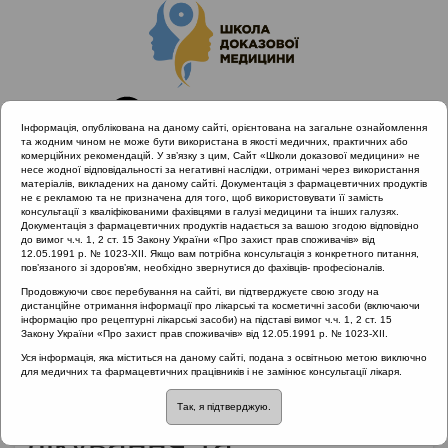
Інформація, опублікована на даному сайті, орієнтована на загальне ознайомлення
та жодним чином не може бути використана в якості медичних, практичних або
комерційних рекомендацій. У зв’язку з цим, Сайт «Школи доказової медицини» не
несе жодної відповідальності за негативні наслідки, отримані через використання
матеріалів, викладених на даному сайті. Документація з фармацевтичних продуктів
не є рекламою та не призначена для того, щоб використовувати її замість
консультації з кваліфікованими фахівцями в галузі медицини та інших галузях.
Головна
Матеріали за МКХ-11
Документація з фармацевтичних продуктів надається за вашою згодою відповідно
12 Хвороби органів дихання
до вимог ч.ч. 1, 2 ст. 15 Закону України «Про захист прав споживачів» від
12.05.1991 р. № 1023-XII. Якщо вам потрібна консультація з конкретного питання,
Достовірна інформація щодо діагностики, лікування та
пов’язаного зі здоров’ям, необхідно звернутися до фахівців- професіоналів.
профілактики оториноларингологічних захворювань
Продовжуючи своє перебування на сайті, ви підтверджуєте свою згоду на
дистанційне отримання інформації про лікарські та косметичні засоби (включаючи
інформацію про рецептурні лікарські засоби) на підставі вимог ч.ч. 1, 2 ст. 15
Закону України «Про захист прав споживачів» від 12.05.1991 р. № 1023-XII.
Достовірна інформація
Уся інформація, яка міститься на даному сайті, подана з освітньою метою виключно
для медичних та фармацевтичних працівників і не замінює консультації лікаря.
щодо діагностики,
Так, я підтверджую.
лікування та