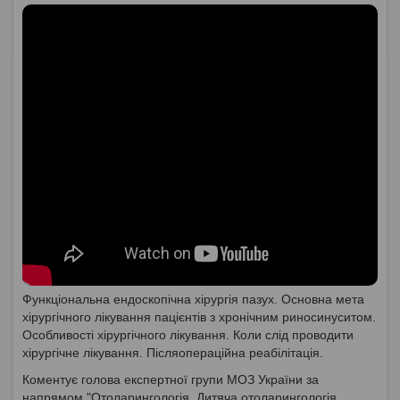
Функціональна ендоскопічна хірургія пазух. Основна мета
хірургічного лікування пацієнтів з хронічним риносинуситом.
Особливості хірургічного лікування. Коли слід проводити
хірургічне лікування. Післяопераційна реабілітація.
Коментує голова експертної групи МОЗ України за
напрямом "Отоларингологія. Дитяча отоларингологія.