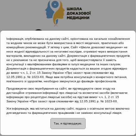
Інформація, опублікована на даному сайті, орієнтована на загальне ознайомлення
та жодним чином не може бути використана в якості медичних, практичних або
комерційних рекомендацій. У зв’язку з цим, Сайт «Школи доказової медицини» не
несе жодної відповідальності за негативні наслідки, отримані через використання
матеріалів, викладених на даному сайті. Документація з фармацевтичних продуктів
не є рекламою та не призначена для того, щоб використовувати її замість
консультації з кваліфікованими фахівцями в галузі медицини та інших галузях.
Головна
Матеріали за МКХ-11
Документація з фармацевтичних продуктів надається за вашою згодою відповідно
12 Хвороби органів дихання
до вимог ч.ч. 1, 2 ст. 15 Закону України «Про захист прав споживачів» від
12.05.1991 р. № 1023-XII. Якщо вам потрібна консультація з конкретного питання,
Функціональна ендоскопічна хірургія пазух
пов’язаного зі здоров’ям, необхідно звернутися до фахівців- професіоналів.
Продовжуючи своє перебування на сайті, ви підтверджуєте свою згоду на
дистанційне отримання інформації про лікарські та косметичні засоби (включаючи
інформацію про рецептурні лікарські засоби) на підставі вимог ч.ч. 1, 2 ст. 15
Функціональна
Закону України «Про захист прав споживачів» від 12.05.1991 р. № 1023-XII.
Уся інформація, яка міститься на даному сайті, подана з освітньою метою виключно
ендоскопічна хірургія
для медичних та фармацевтичних працівників і не замінює консультації лікаря.
Так, я підтверджую.
пазух