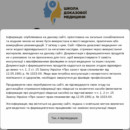
Інформація, опублікована на даному сайті, орієнтована на загальне ознайомлення
та жодним чином не може бути використана в якості медичних, практичних або
комерційних рекомендацій. У зв’язку з цим, Сайт «Школи доказової медицини» не
несе жодної відповідальності за негативні наслідки, отримані через використання
матеріалів, викладених на даному сайті. Документація з фармацевтичних продуктів
не є рекламою та не призначена для того, щоб використовувати її замість
консультації з кваліфікованими фахівцями в галузі медицини та інших галузях.
Головна
Матеріали за МКХ-11
Документація з фармацевтичних продуктів надається за вашою згодою відповідно
12 Хвороби органів дихання
до вимог ч.ч. 1, 2 ст. 15 Закону України «Про захист прав споживачів» від
12.05.1991 р. № 1023-XII. Якщо вам потрібна консультація з конкретного питання,
Профілактичні заходи відносно ХРС
пов’язаного зі здоров’ям, необхідно звернутися до фахівців- професіоналів.
Продовжуючи своє перебування на сайті, ви підтверджуєте свою згоду на
дистанційне отримання інформації про лікарські та косметичні засоби (включаючи
інформацію про рецептурні лікарські засоби) на підставі вимог ч.ч. 1, 2 ст. 15
Профілактичні заходи
Закону України «Про захист прав споживачів» від 12.05.1991 р. № 1023-XII.
Уся інформація, яка міститься на даному сайті, подана з освітньою метою виключно
відносно ХРС
для медичних та фармацевтичних працівників і не замінює консультації лікаря.
Так, я підтверджую.