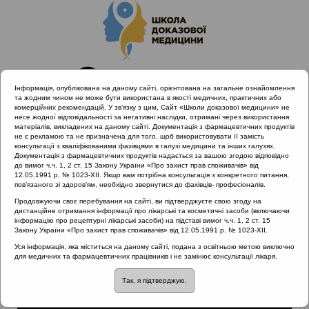
Інформація, опублікована на даному сайті, орієнтована на загальне ознайомлення
та жодним чином не може бути використана в якості медичних, практичних або
комерційних рекомендацій. У зв’язку з цим, Сайт «Школи доказової медицини» не
несе жодної відповідальності за негативні наслідки, отримані через використання
матеріалів, викладених на даному сайті. Документація з фармацевтичних продуктів
не є рекламою та не призначена для того, щоб використовувати її замість
консультації з кваліфікованими фахівцями в галузі медицини та інших галузях.
Головна
Матеріали за МКХ-11
Документація з фармацевтичних продуктів надається за вашою згодою відповідно
12 Хвороби органів дихання
до вимог ч.ч. 1, 2 ст. 15 Закону України «Про захист прав споживачів» від
12.05.1991 р. № 1023-XII. Якщо вам потрібна консультація з конкретного питання,
Схема лікування ХРС без та з поліпозом
пов’язаного зі здоров’ям, необхідно звернутися до фахівців- професіоналів.
Продовжуючи своє перебування на сайті, ви підтверджуєте свою згоду на
дистанційне отримання інформації про лікарські та косметичні засоби (включаючи
інформацію про рецептурні лікарські засоби) на підставі вимог ч.ч. 1, 2 ст. 15
Схема лікування ХРС
Закону України «Про захист прав споживачів» від 12.05.1991 р. № 1023-XII.
Уся інформація, яка міститься на даному сайті, подана з освітньою метою виключно
без та з поліпозом
для медичних та фармацевтичних працівників і не замінює консультації лікаря.
Так, я підтверджую.