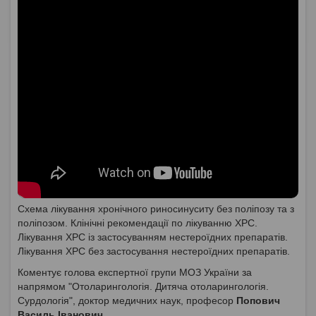
Схема лікування хронічного риносинуситу без поліпозу та з
поліпозом. Клінічні рекомендації по лікуванню ХРС.
Лікування ХРС із застосуванням нестероїдних препаратів.
Лікування ХРС без застосування нестероїдних препаратів.
Коментує голова експертної групи МОЗ України за
напрямом "Отоларингологія. Дитяча отоларингологія.
Сурдологія", доктор медичних наук, професор
Попович
Василь Іванович