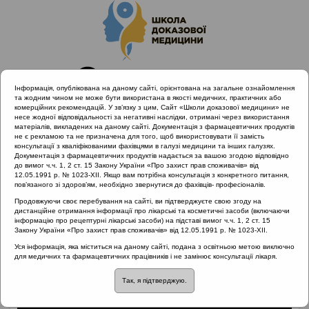
Інформація, опублікована на даному сайті, орієнтована на загальне ознайомлення
та жодним чином не може бути використана в якості медичних, практичних або
комерційних рекомендацій. У зв’язку з цим, Сайт «Школи доказової медицини» не
несе жодної відповідальності за негативні наслідки, отримані через використання
матеріалів, викладених на даному сайті. Документація з фармацевтичних продуктів
не є рекламою та не призначена для того, щоб використовувати її замість
консультації з кваліфікованими фахівцями в галузі медицини та інших галузях.
Головна
Матеріали за МКХ-11
Документація з фармацевтичних продуктів надається за вашою згодою відповідно
12 Хвороби органів дихання
до вимог ч.ч. 1, 2 ст. 15 Закону України «Про захист прав споживачів» від
12.05.1991 р. № 1023-XII. Якщо вам потрібна консультація з конкретного питання,
Бактеріальне загострення при ХРС
пов’язаного зі здоров’ям, необхідно звернутися до фахівців- професіоналів.
Продовжуючи своє перебування на сайті, ви підтверджуєте свою згоду на
дистанційне отримання інформації про лікарські та косметичні засоби (включаючи
інформацію про рецептурні лікарські засоби) на підставі вимог ч.ч. 1, 2 ст. 15
Бактеріальне
Закону України «Про захист прав споживачів» від 12.05.1991 р. № 1023-XII.
Уся інформація, яка міститься на даному сайті, подана з освітньою метою виключно
загострення при ХРС
для медичних та фармацевтичних працівників і не замінює консультації лікаря.
Так, я підтверджую.