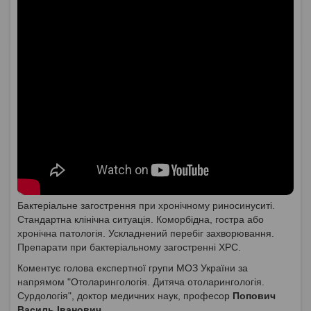
Бактеріальне загострення при хронічному риносинуситі.
Стандартна клінічна ситуація. Коморбідна, гостра або
хронічна патологія. Ускладнений перебіг захворювання.
Препарати при бактеріальному загостренні ХРС.
Коментує голова експертної групи МОЗ України за
напрямом "Отоларингологія. Дитяча отоларингологія.
Сурдологія", доктор медичних наук, професор
Попович
Василь Іванович