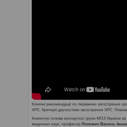
Клінічні рекомендації по лікуванню загострення хр
ХРС. Критерії діагностики загострення ХРС. Показан
Коментує голова експертної групи МОЗ України за 
медичних наук, професор
Попович Василь Іван