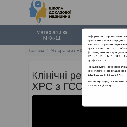
Матеріали за
Нормативні
Інформація, опублікована н
МКХ-11
документи
практичних або комерційних 
наслідки, отримані через ви
призначена для того, щоб ви
Головна
Матеріали за МКХ-11
12 Хвороби орга
фармацевтичних продуктів на
12.05.1991 р. № 1023-XII. Як
професіоналів.
Продовжуючи своє перебуванн
(включаючи інформацію про ре
Клінічні рекомендац
12.05.1991 р. № 1023-XII.
Уся інформація, яка містить
ХРС з ГСО
консультації лікаря.