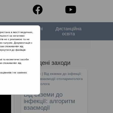
тори
Спеціальні
Дистанційна
ристана в якості медичних,
випуски
освіта
льності за негативні
тів не є рекламою та не
их галузях. Документація з
 з ГСО
рав споживачів» від
ернутися до фахівців-
кі та косметичні засоби
Проведені заходи
ав споживачів» від
я
цівників і не замінює
SHDM.info | Від екземи до інфекції:
алгоритм взаємодії отоларинголога
та дерматолога
Від екземи до
інфекції: алгоритм
взаємодії