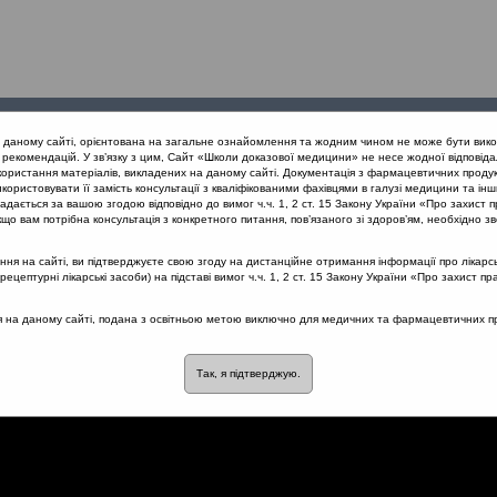
Проведені
Конференції
Партнери
Лек
а даному сайті, орієнтована на загальне ознайомлення та жодним чином не може бути вико
заходи
проекту
рекомендацій. У зв’язку з цим, Сайт «Школи доказової медицини» не несе жодної відповіда
користання матеріалів, викладених на даному сайті. Документація з фармацевтичних продук
користовувати її замість консультації з кваліфікованими фахівцями в галузі медицини та інш
нів дихання
Клінічні рекомендації по лікуванню загострення ХРС
дається за вашою згодою відповідно до вимог ч.ч. 1, 2 ст. 15 Закону України «Про захист п
що вам потрібна консультація з конкретного питання, пов’язаного зі здоров’ям, необхідно зв
я на сайті, ви підтверджуєте свою згоду на дистанційне отримання інформації про лікарсь
цептурні лікарські засоби) на підставі вимог ч.ч. 1, 2 ст. 15 Закону України «Про захист пр
ії по лікуванню загостренн
ся на даному сайті, подана з освітньою метою виключно для медичних та фармацевтичних пра
Так, я підтверджую.