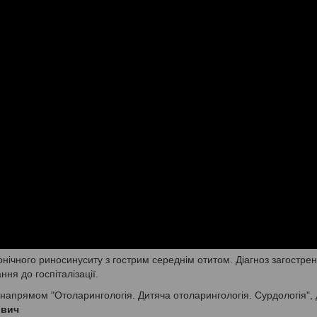
онічного риносинуситу з гострим середнім отитом. Діагноз загостре
ня до госпіталізації.
напрямом "Отоларингологія. Дитяча отоларингологія. Сурдологія", 
ович