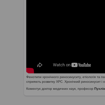
Фенотипи хронічного риносинуситу, етіологія та п
сприяють розвитку ХРС. Хронічний риносинусит і 
Коментує доктор медичних наук, професор
Пухлі