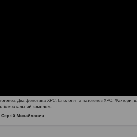
атогенез. Два фенотипа ХРС. Етіологія та патогенез ХРС. Фактори, 
остіомеатальний комплекс.
к Сергій Михайлович