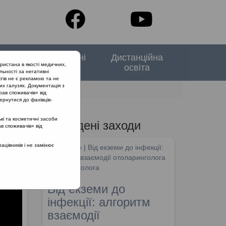
тори
Спеціальні
Дистанційна
ристана в якості медичних,
випуски
освіта
льності за негативні
тів не є рекламою та не
их галузях. Документація з
рав споживачів» від
ернутися до фахівців-
кі та косметичні засоби
Проведені заходи
ав споживачів» від
цівників і не замінює
SHDM.info | Від екземи до інфекції:
алгоритм взаємодії отоларинголога
та дерматолога
Від екземи до
інфекції: алгоритм
взаємодії