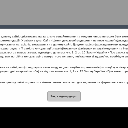
Проведені
Конференції
Партнери
Лек
а даному сайті, орієнтована на загальне ознайомлення та жодним чином не може бути вико
заходи
проекту
рекомендацій. У зв’язку з цим, Сайт «Школи доказової медицини» не несе жодної відповіда
користання матеріалів, викладених на даному сайті. Документація з фармацевтичних продук
користовувати її замість консультації з кваліфікованими фахівцями в галузі медицини та інш
нів дихання
Фенотипи ХРС, етіологія та патогенез
дається за вашою згодою відповідно до вимог ч.ч. 1, 2 ст. 15 Закону України «Про захист п
що вам потрібна консультація з конкретного питання, пов’язаного зі здоров’ям, необхідно зв
я на сайті, ви підтверджуєте свою згоду на дистанційне отримання інформації про лікарсь
цептурні лікарські засоби) на підставі вимог ч.ч. 1, 2 ст. 15 Закону України «Про захист пр
огія та патогенез
ся на даному сайті, подана з освітньою метою виключно для медичних та фармацевтичних пра
Так, я підтверджую.