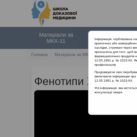
Матеріали за
Нормативні
Інформація, опублікована н
МКХ-11
документи
практичних або комерційних 
наслідки, отримані через ви
призначена для того, щоб ви
Головна
Матеріали за МКХ-11
12 Хвороби орга
фармацевтичних продуктів на
12.05.1991 р. № 1023-XII. Як
професіоналів.
Продовжуючи своє перебуванн
(включаючи інформацію про ре
Фенотипи ХРС, етіол
12.05.1991 р. № 1023-XII.
Уся інформація, яка містить
консультації лікаря.