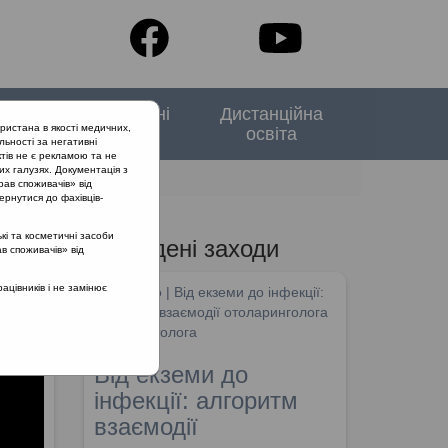
тори
Спеціальні
Дистанційна
ристана в якості медичних,
випуски
освіта
льності за негативні
тів не є рекламою та не
их галузях. Документація з
рав споживачів» від
ернутися до фахівців-
кі та косметичні засоби
Проведені заходи
ав споживачів» від
цівників і не замінює
SHDM.info | Від екземи до інфекції:
алгоритм взаємодії отоларинголога
та дерматолога
Від екземи до
інфекції: алгоритм
взаємодії