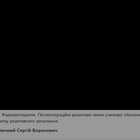
. Фармакотерапія. Післяопераційні реактивні зміни слизової оболон
итку реактивного запалення.
почний Сергій Борисович