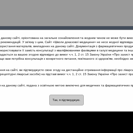
Проведені
Конференції
Партнери
Лек
а даному сайті, орієнтована на загальне ознайомлення та жодним чином не може бути вико
заходи
проекту
рекомендацій. У зв’язку з цим, Сайт «Школи доказової медицини» не несе жодної відповіда
користання матеріалів, викладених на даному сайті. Документація з фармацевтичних продук
користовувати її замість консультації з кваліфікованими фахівцями в галузі медицини та інш
нів дихання
Комплексне лікування риносинуситів: деякі засади
дається за вашою згодою відповідно до вимог ч.ч. 1, 2 ст. 15 Закону України «Про захист п
що вам потрібна консультація з конкретного питання, пов’язаного зі здоров’ям, необхідно зв
я на сайті, ви підтверджуєте свою згоду на дистанційне отримання інформації про лікарсь
цептурні лікарські засоби) на підставі вимог ч.ч. 1, 2 ст. 15 Закону України «Про захист пр
я риносинуситів: деякі
ся на даному сайті, подана з освітньою метою виключно для медичних та фармацевтичних пра
Так, я підтверджую.