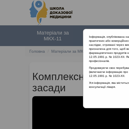
Матеріали за
Нормативні
Інформація, опублікована н
МКХ-11
документи
практичних або комерційних 
наслідки, отримані через ви
призначена для того, щоб ви
Головна
Матеріали за МКХ-11
12 Хвороби орга
фармацевтичних продуктів на
12.05.1991 р. № 1023-XII. Як
професіоналів.
Продовжуючи своє перебуванн
(включаючи інформацію про ре
Комплексне лікуванн
12.05.1991 р. № 1023-XII.
Уся інформація, яка містить
засади
консультації лікаря.