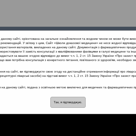
Проведені
Конференції
Партнери
Лек
а даному сайті, орієнтована на загальне ознайомлення та жодним чином не може бути вико
заходи
проекту
рекомендацій. У зв’язку з цим, Сайт «Школи доказової медицини» не несе жодної відповіда
користання матеріалів, викладених на даному сайті. Документація з фармацевтичних продук
користовувати її замість консультації з кваліфікованими фахівцями в галузі медицини та інш
нів дихання
Актуальне питання: Ідіопатичний риносинусит
дається за вашою згодою відповідно до вимог ч.ч. 1, 2 ст. 15 Закону України «Про захист п
що вам потрібна консультація з конкретного питання, пов’язаного зі здоров’ям, необхідно зв
я на сайті, ви підтверджуєте свою згоду на дистанційне отримання інформації про лікарсь
цептурні лікарські засоби) на підставі вимог ч.ч. 1, 2 ст. 15 Закону України «Про захист пр
 Ідіопатичний риносинусит
ся на даному сайті, подана з освітньою метою виключно для медичних та фармацевтичних пра
Так, я підтверджую.