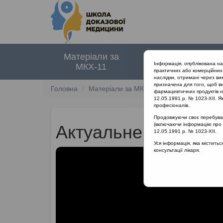
Матеріали за
Нормативні
Інформація, опублікована н
МКХ-11
документи
практичних або комерційних 
наслідки, отримані через ви
призначена для того, щоб ви
Головна
Матеріали за МКХ-11
12 Хвороби орга
фармацевтичних продуктів на
12.05.1991 р. № 1023-XII. Як
професіоналів.
Продовжуючи своє перебуванн
(включаючи інформацію про ре
Актуальне питання:
12.05.1991 р. № 1023-XII.
Уся інформація, яка містить
консультації лікаря.