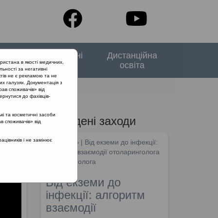
тори
Спеціальні
Дистанційна
ристана в якості медичних,
випуски
освіта
льності за негативні
тів не є рекламою та не
их галузях. Документація з
рав споживачів» від
ернутися до фахівців-
кі та косметичні засоби
Проведені заходи
ав споживачів» від
цівників і не замінює
SHDM.info | Від екземи до інфекції:
алгоритм взаємодії отоларинголога
та дерматолога
Від екземи до
інфекції: алгоритм
взаємодії