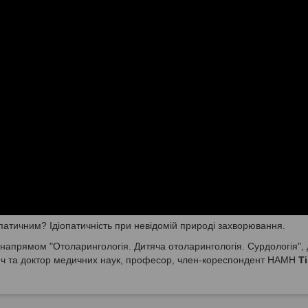
опатичним? Ідіопатичність при невідомій природі захворювання.
напрямом "Отоларингологія. Дитяча отоларингологія. Сурдологія", 
ич та доктор медичних наук, професор, член-кореспондент НАМН
Т