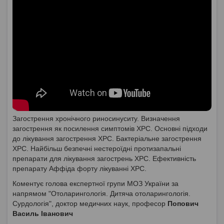
Загострення хронічного риносинуситу. Визначення
загострення як посилення симптомів ХРС. Основні підходи
до лікування загострення ХРС. Бактеріальне загострення
ХРС. Найбільш безпечні нестероїдні протизапальні
препарати для лікування загострень ХРС. Ефективність
препарату Аффіда форту лікуванні ХРС.
Коментує голова експертної групи МОЗ України за
напрямом "Отоларингологія. Дитяча отоларингологія.
Сурдологія", доктор медичних наук, професор
Попович
Василь Іванович