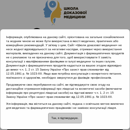
Інформація, опублікована на даному сайті, орієнтована на загальне ознайомлення
та жодним чином не може бути використана в якості медичних, практичних або
комерційних рекомендацій. У зв’язку з цим, Сайт «Школи доказової медицини» не
несе жодної відповідальності за негативні наслідки, отримані через використання
матеріалів, викладених на даному сайті. Документація з фармацевтичних продуктів
не є рекламою та не призначена для того, щоб використовувати її замість
консультації з кваліфікованими фахівцями в галузі медицини та інших галузях.
Головна
Матеріали за МКХ-11
Документація з фармацевтичних продуктів надається за вашою згодою відповідно
12 Хвороби органів дихання
Загострення ХРС
до вимог ч.ч. 1, 2 ст. 15 Закону України «Про захист прав споживачів» від
12.05.1991 р. № 1023-XII. Якщо вам потрібна консультація з конкретного питання,
пов’язаного зі здоров’ям, необхідно звернутися до фахівців- професіоналів.
Продовжуючи своє перебування на сайті, ви підтверджуєте свою згоду на
дистанційне отримання інформації про лікарські та косметичні засоби (включаючи
Загострення ХРС
інформацію про рецептурні лікарські засоби) на підставі вимог ч.ч. 1, 2 ст. 15
Закону України «Про захист прав споживачів» від 12.05.1991 р. № 1023-XII.
Уся інформація, яка міститься на даному сайті, подана з освітньою метою виключно
для медичних та фармацевтичних працівників і не замінює консультації лікаря.
Так, я підтверджую.