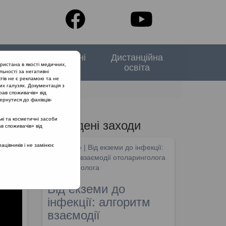
тори
Спеціальні
Дистанційна
ристана в якості медичних,
випуски
освіта
льності за негативні
тів не є рекламою та не
их галузях. Документація з
рав споживачів» від
ернутися до фахівців-
кі та косметичні засоби
Проведені заходи
ав споживачів» від
цівників і не замінює
SHDM.info | Від екземи до інфекції:
алгоритм взаємодії отоларинголога
та дерматолога
Від екземи до
інфекції: алгоритм
взаємодії