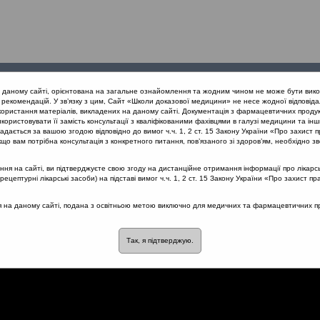
Проведені
Конференції
Партнери
Лек
а даному сайті, орієнтована на загальне ознайомлення та жодним чином не може бути вико
заходи
проекту
рекомендацій. У зв’язку з цим, Сайт «Школи доказової медицини» не несе жодної відповіда
користання матеріалів, викладених на даному сайті. Документація з фармацевтичних продук
користовувати її замість консультації з кваліфікованими фахівцями в галузі медицини та інш
нів дихання
Медикотехнологічні документи щодо кашлю
дається за вашою згодою відповідно до вимог ч.ч. 1, 2 ст. 15 Закону України «Про захист п
що вам потрібна консультація з конкретного питання, пов’язаного зі здоров’ям, необхідно зв
я на сайті, ви підтверджуєте свою згоду на дистанційне отримання інформації про лікарсь
цептурні лікарські засоби) на підставі вимог ч.ч. 1, 2 ст. 15 Закону України «Про захист пр
і документи щодо кашлю
ся на даному сайті, подана з освітньою метою виключно для медичних та фармацевтичних пра
Так, я підтверджую.