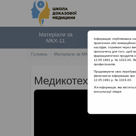
Матеріали за
Нормативні
Інформація, опублікована н
МКХ-11
документи
практичних або комерційних 
наслідки, отримані через ви
призначена для того, щоб ви
Головна
Матеріали за МКХ-11
12 Хвороби орга
фармацевтичних продуктів на
12.05.1991 р. № 1023-XII. Як
професіоналів.
Продовжуючи своє перебуванн
(включаючи інформацію про ре
Медикотехнологічн
12.05.1991 р. № 1023-XII.
Уся інформація, яка містить
консультації лікаря.