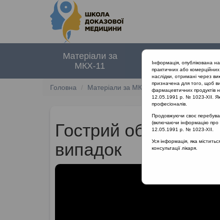
Матеріали за
Нормативні
Інформація, опублікована н
МКХ-11
документи
практичних або комерційних 
наслідки, отримані через ви
призначена для того, щоб ви
Головна
Матеріали за МКХ-11
12 Хвороби орга
фармацевтичних продуктів на
12.05.1991 р. № 1023-XII. Як
професіоналів.
Продовжуючи своє перебуванн
(включаючи інформацію про ре
Гострий обструктивн
12.05.1991 р. № 1023-XII.
Уся інформація, яка містить
випадок
консультації лікаря.