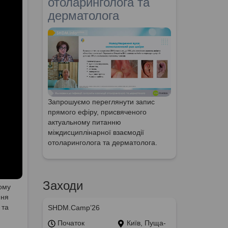
отоларинголога та
дерматолога
Запрошуємо переглянути запис
прямого ефіру, присвяченого
актуальному питанню
міждисциплінарної взаємодії
отоларинголога та дерматолога.
Заходи
рому
ння
 та
SHDM.Camp’26
Початок
Київ, Пуща-