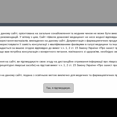
Проведені
Конференції
Партнери
Лек
а даному сайті, орієнтована на загальне ознайомлення та жодним чином не може бути вико
заходи
проекту
рекомендацій. У зв’язку з цим, Сайт «Школи доказової медицини» не несе жодної відповіда
користання матеріалів, викладених на даному сайті. Документація з фармацевтичних продук
користовувати її замість консультації з кваліфікованими фахівцями в галузі медицини та інш
нів дихання
Гострий обструктивний бронхіт у дітей. Клінічний ви
дається за вашою згодою відповідно до вимог ч.ч. 1, 2 ст. 15 Закону України «Про захист п
що вам потрібна консультація з конкретного питання, пов’язаного зі здоров’ям, необхідно зв
я на сайті, ви підтверджуєте свою згоду на дистанційне отримання інформації про лікарсь
цептурні лікарські засоби) на підставі вимог ч.ч. 1, 2 ст. 15 Закону України «Про захист пр
ий бронхіт у дітей. Клініч
ся на даному сайті, подана з освітньою метою виключно для медичних та фармацевтичних пра
Так, я підтверджую.