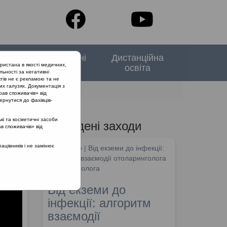
тори
Спеціальні
Дистанційна
ристана в якості медичних,
випуски
освіта
льності за негативні
тів не є рекламою та не
их галузях. Документація з
падок
рав споживачів» від
ернутися до фахівців-
кі та косметичні засоби
Проведені заходи
ав споживачів» від
ний
цівників і не замінює
SHDM.info | Від екземи до інфекції:
алгоритм взаємодії отоларинголога
та дерматолога
Від екземи до
інфекції: алгоритм
взаємодії