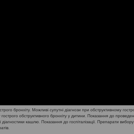
строго бронхіту. Можливі супутні діагнози при обструктивному гост
у гострого обструктивного бронхіту у дитини. Показання до проведе
 діагностики кашлю. Показання до госпіталізації. Препарати вибору
атів.