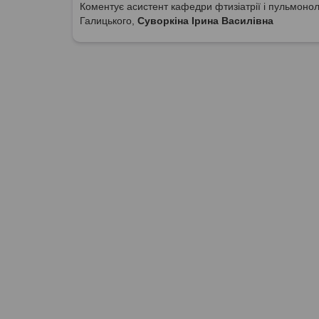
Коментує асистент кафедри фтизіатрії і пульмоноло
Галицького,
Суворкіна Ірина Василівна