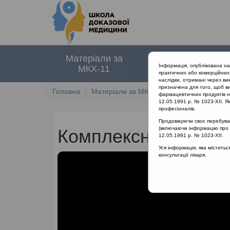
Матеріали за
Нормативні
Інформація, опублікована н
МКХ-11
документи
практичних або комерційних 
наслідки, отримані через ви
призначена для того, щоб ви
Головна
Матеріали за МКХ-11
12 Хвороби орга
фармацевтичних продуктів на
12.05.1991 р. № 1023-XII. Як
професіоналів.
Продовжуючи своє перебуванн
(включаючи інформацію про ре
Комплексні препара
12.05.1991 р. № 1023-XII.
Уся інформація, яка містить
консультації лікаря.