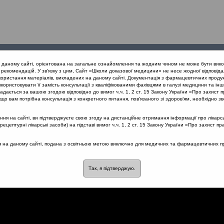
Проведені
Конференції
Партнери
Лек
а даному сайті, орієнтована на загальне ознайомлення та жодним чином не може бути вико
заходи
проекту
рекомендацій. У зв’язку з цим, Сайт «Школи доказової медицини» не несе жодної відповіда
користання матеріалів, викладених на даному сайті. Документація з фармацевтичних продук
користовувати її замість консультації з кваліфікованими фахівцями в галузі медицини та інш
нів дихання
Комплексні препарати при лікуванні кашлю
дається за вашою згодою відповідно до вимог ч.ч. 1, 2 ст. 15 Закону України «Про захист п
що вам потрібна консультація з конкретного питання, пов’язаного зі здоров’ям, необхідно зв
я на сайті, ви підтверджуєте свою згоду на дистанційне отримання інформації про лікарсь
цептурні лікарські засоби) на підставі вимог ч.ч. 1, 2 ст. 15 Закону України «Про захист пр
ти при лікуванні кашлю
ся на даному сайті, подана з освітньою метою виключно для медичних та фармацевтичних пра
Так, я підтверджую.