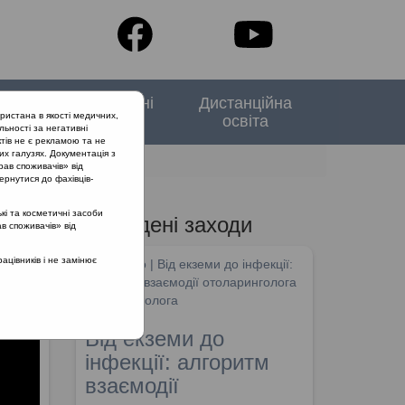
тори
Спеціальні
Дистанційна
ристана в якості медичних,
випуски
освіта
льності за негативні
тів не є рекламою та не
их галузях. Документація з
рав споживачів» від
ернутися до фахівців-
кі та косметичні засоби
Проведені заходи
ав споживачів» від
цівників і не замінює
SHDM.info | Від екземи до інфекції:
алгоритм взаємодії отоларинголога
та дерматолога
Від екземи до
інфекції: алгоритм
взаємодії