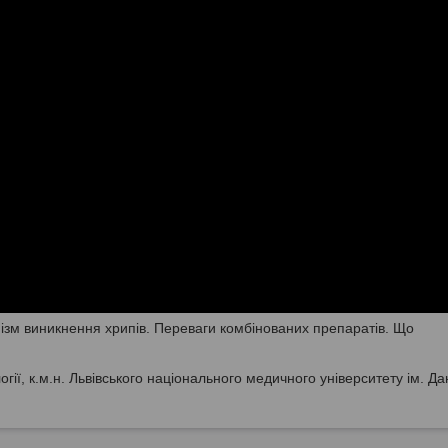
ізм виникнення хрипів. Переваги комбінованих препаратів. Що
гії, к.м.н. Львівського національного медичного університету ім. Д