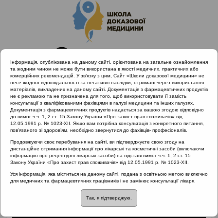
Інформація, опублікована на даному сайті, орієнтована на загальне ознайомлення
та жодним чином не може бути використана в якості медичних, практичних або
комерційних рекомендацій. У зв’язку з цим, Сайт «Школи доказової медицини» не
несе жодної відповідальності за негативні наслідки, отримані через використання
матеріалів, викладених на даному сайті. Документація з фармацевтичних продуктів
не є рекламою та не призначена для того, щоб використовувати її замість
консультації з кваліфікованими фахівцями в галузі медицини та інших галузях.
Головна
Матеріали за МКХ-11
Документація з фармацевтичних продуктів надається за вашою згодою відповідно
12 Хвороби органів дихання
до вимог ч.ч. 1, 2 ст. 15 Закону України «Про захист прав споживачів» від
12.05.1991 р. № 1023-XII. Якщо вам потрібна консультація з конкретного питання,
Ведення пацієнтів з гострим тонзилітом
пов’язаного зі здоров’ям, необхідно звернутися до фахівців- професіоналів.
Продовжуючи своє перебування на сайті, ви підтверджуєте свою згоду на
дистанційне отримання інформації про лікарські та косметичні засоби (включаючи
інформацію про рецептурні лікарські засоби) на підставі вимог ч.ч. 1, 2 ст. 15
Ведення пацієнтів з
Закону України «Про захист прав споживачів» від 12.05.1991 р. № 1023-XII.
Уся інформація, яка міститься на даному сайті, подана з освітньою метою виключно
гострим тонзилітом
для медичних та фармацевтичних працівників і не замінює консультації лікаря.
Так, я підтверджую.