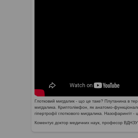
Глотковий мигдалик - що це таке? Плутанина в тер
мигдалика. Криптолімфон, як анатомо-функціональ
гіпертрофії глоткового мигдалика. Назофарингіт - 
Коментує доктор медичних наук, професор ВДНЗ