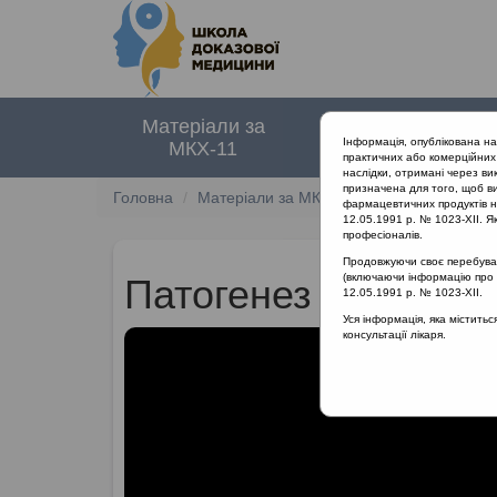
Матеріали за
Нормативні
Інформація, опублікована н
МКХ-11
документи
практичних або комерційних 
наслідки, отримані через ви
призначена для того, щоб ви
Головна
Матеріали за МКХ-11
12 Хвороби орга
фармацевтичних продуктів на
12.05.1991 р. № 1023-XII. Як
професіоналів.
Продовжуючи своє перебуванн
(включаючи інформацію про ре
Патогенез гіпертроф
12.05.1991 р. № 1023-XII.
Уся інформація, яка містить
консультації лікаря.