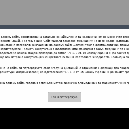
Проведені
Конференції
Партнери
Лек
а даному сайті, орієнтована на загальне ознайомлення та жодним чином не може бути вико
заходи
проекту
рекомендацій. У зв’язку з цим, Сайт «Школи доказової медицини» не несе жодної відповіда
користання матеріалів, викладених на даному сайті. Документація з фармацевтичних продук
користовувати її замість консультації з кваліфікованими фахівцями в галузі медицини та інш
нів дихання
Патогенез гіпертрофії глоткового мигдалика
дається за вашою згодою відповідно до вимог ч.ч. 1, 2 ст. 15 Закону України «Про захист п
що вам потрібна консультація з конкретного питання, пов’язаного зі здоров’ям, необхідно зв
я на сайті, ви підтверджуєте свою згоду на дистанційне отримання інформації про лікарсь
цептурні лікарські засоби) на підставі вимог ч.ч. 1, 2 ст. 15 Закону України «Про захист пр
ії глоткового мигдалика
ся на даному сайті, подана з освітньою метою виключно для медичних та фармацевтичних пра
Так, я підтверджую.