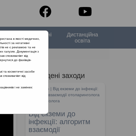
тори
Спеціальні
Дистанційна
ристана в якості медичних,
випуски
освіта
льності за негативні
тів не є рекламою та не
их галузях. Документація з
рав споживачів» від
ернутися до фахівців-
кі та косметичні засоби
Проведені заходи
ав споживачів» від
цівників і не замінює
SHDM.info | Від екземи до інфекції:
алгоритм взаємодії отоларинголога
та дерматолога
Від екземи до
інфекції: алгоритм
взаємодії