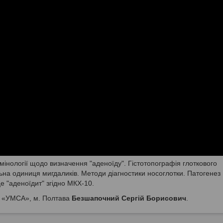
мінології щодо визначення "аденоїду". Гістотопографія глоткового
на одиниця мигдаликів. Методи діагностики носоглотки. Патогенез
це "аденоїдит" згідно МКХ-10.
У «УМСА», м. Полтава
Безшапочний Сергій Борисович
.