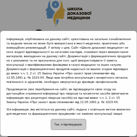
Інформація, опублікована на даному сайті, орієнтована на загальне ознайомлення
та жодним чином не може бути використана в якості медичних, практичних або
комерційних рекомендацій. У зв’язку з цим, Сайт «Школи доказової медицини» не
несе жодної відповідальності за негативні наслідки, отримані через використання
матеріалів, викладених на даному сайті. Документація з фармацевтичних продуктів
не є рекламою та не призначена для того, щоб використовувати її замість
консультації з кваліфікованими фахівцями в галузі медицини та інших галузях.
Головна
Матеріали за МКХ-11
Документація з фармацевтичних продуктів надається за вашою згодою відповідно
12 Хвороби органів дихання
до вимог ч.ч. 1, 2 ст. 15 Закону України «Про захист прав споживачів» від
12.05.1991 р. № 1023-XII. Якщо вам потрібна консультація з конкретного питання,
Коли потрібно робити мазки на BL
пов’язаного зі здоров’ям, необхідно звернутися до фахівців- професіоналів.
Продовжуючи своє перебування на сайті, ви підтверджуєте свою згоду на
дистанційне отримання інформації про лікарські та косметичні засоби (включаючи
інформацію про рецептурні лікарські засоби) на підставі вимог ч.ч. 1, 2 ст. 15
Коли потрібно робити
Закону України «Про захист прав споживачів» від 12.05.1991 р. № 1023-XII.
Уся інформація, яка міститься на даному сайті, подана з освітньою метою виключно
мазки на BL
для медичних та фармацевтичних працівників і не замінює консультації лікаря.
Так, я підтверджую.