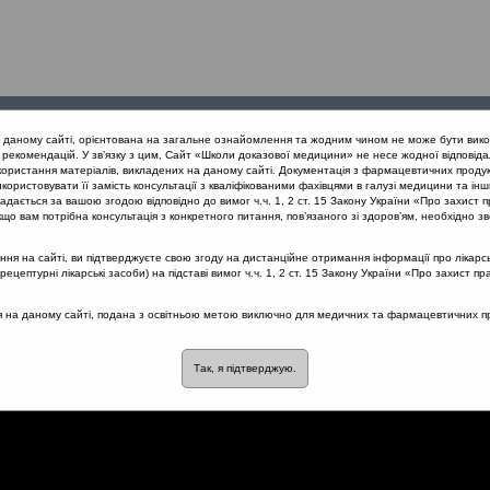
Проведені
Конференції
Партнери
Лек
а даному сайті, орієнтована на загальне ознайомлення та жодним чином не може бути вико
заходи
проекту
рекомендацій. У зв’язку з цим, Сайт «Школи доказової медицини» не несе жодної відповіда
користання матеріалів, викладених на даному сайті. Документація з фармацевтичних продук
користовувати її замість консультації з кваліфікованими фахівцями в галузі медицини та інш
нів дихання
Лікування гострого кашлю у дітей до 2 років
дається за вашою згодою відповідно до вимог ч.ч. 1, 2 ст. 15 Закону України «Про захист п
що вам потрібна консультація з конкретного питання, пов’язаного зі здоров’ям, необхідно зв
я на сайті, ви підтверджуєте свою згоду на дистанційне отримання інформації про лікарсь
цептурні лікарські засоби) на підставі вимог ч.ч. 1, 2 ст. 15 Закону України «Про захист пр
кашлю у дітей до 2 років
ся на даному сайті, подана з освітньою метою виключно для медичних та фармацевтичних пра
Так, я підтверджую.