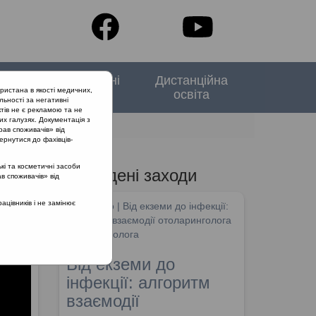
тори
Спеціальні
Дистанційна
ристана в якості медичних,
випуски
освіта
льності за негативні
тів не є рекламою та не
их галузях. Документація з
рав споживачів» від
ернутися до фахівців-
кі та косметичні засоби
Проведені заходи
ав споживачів» від
цівників і не замінює
SHDM.info | Від екземи до інфекції:
алгоритм взаємодії отоларинголога
та дерматолога
Від екземи до
інфекції: алгоритм
взаємодії