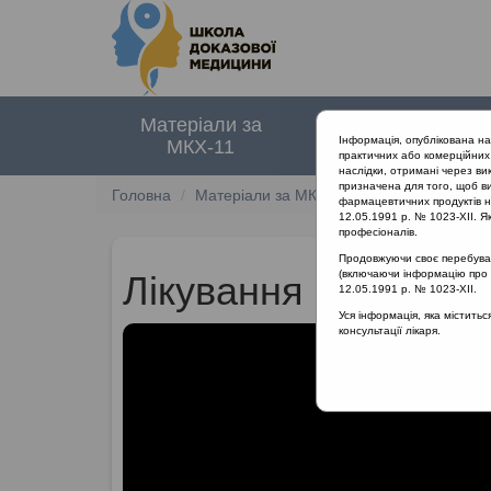
Матеріали за
Нормативні
Інформація, опублікована н
МКХ-11
документи
практичних або комерційних 
наслідки, отримані через ви
призначена для того, щоб ви
Головна
Матеріали за МКХ-11
12 Хвороби орга
фармацевтичних продуктів на
12.05.1991 р. № 1023-XII. Як
професіоналів.
Продовжуючи своє перебуванн
(включаючи інформацію про ре
Лікування гострого 
12.05.1991 р. № 1023-XII.
Уся інформація, яка містить
консультації лікаря.