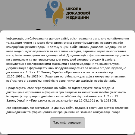
Інформація, опублікована на даному сайті, орієнтована на загальне ознайомлення
та жодним чином не може бути використана в якості медичних, практичних або
комерційних рекомендацій. У зв’язку з цим, Сайт «Школи доказової медицини» не
несе жодної відповідальності за негативні наслідки, отримані через використання
матеріалів, викладених на даному сайті. Документація з фармацевтичних продуктів
не є рекламою та не призначена для того, щоб використовувати її замість
консультації з кваліфікованими фахівцями в галузі медицини та інших галузях.
Головна
Матеріали за МКХ-11
Документація з фармацевтичних продуктів надається за вашою згодою відповідно
12 Хвороби органів дихання
Гострі респіраторні інфекції
до вимог ч.ч. 1, 2 ст. 15 Закону України «Про захист прав споживачів» від
12.05.1991 р. № 1023-XII. Якщо вам потрібна консультація з конкретного питання,
пов’язаного зі здоров’ям, необхідно звернутися до фахівців- професіоналів.
Продовжуючи своє перебування на сайті, ви підтверджуєте свою згоду на
дистанційне отримання інформації про лікарські та косметичні засоби (включаючи
Гострі респіраторні
інформацію про рецептурні лікарські засоби) на підставі вимог ч.ч. 1, 2 ст. 15
Закону України «Про захист прав споживачів» від 12.05.1991 р. № 1023-XII.
інфекції
Уся інформація, яка міститься на даному сайті, подана з освітньою метою виключно
для медичних та фармацевтичних працівників і не замінює консультації лікаря.
Так, я підтверджую.