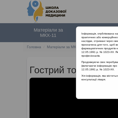
Матеріали за
Нормативні
Інформація, опублікована н
МКХ-11
документи
практичних або комерційних 
наслідки, отримані через ви
призначена для того, щоб ви
Головна
Матеріали за МКХ-11
12 Хвороби орга
фармацевтичних продуктів на
12.05.1991 р. № 1023-XII. Як
професіоналів.
Продовжуючи своє перебуванн
(включаючи інформацію про ре
Гострий тонзиліт: кл
12.05.1991 р. № 1023-XII.
Уся інформація, яка містить
консультації лікаря.