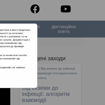
тори
Спеціальні
Дистанційна
ристана в якості медичних,
випуски
освіта
льності за негативні
тів не є рекламою та не
их галузях. Документація з
рав споживачів» від
ернутися до фахівців-
кі та косметичні засоби
Проведені заходи
ав споживачів» від
цівників і не замінює
SHDM.info | Від екземи до інфекції:
алгоритм взаємодії отоларинголога
та дерматолога
Від екземи до
інфекції: алгоритм
взаємодії