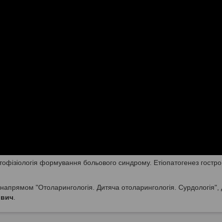
 Патофізіологія формування больового синдрому. Етіопатогенез гостро
напрямом "Отоларингологія. Дитяча отоларингологія. Сурдологія", 
ович
.