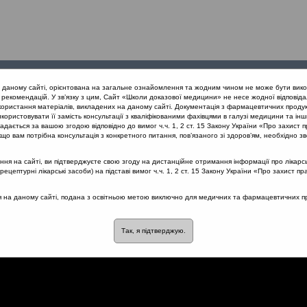
Проведені
Конференції
Партнери
Лек
а даному сайті, орієнтована на загальне ознайомлення та жодним чином не може бути вико
заходи
проекту
рекомендацій. У зв’язку з цим, Сайт «Школи доказової медицини» не несе жодної відповіда
користання матеріалів, викладених на даному сайті. Документація з фармацевтичних продук
користовувати її замість консультації з кваліфікованими фахівцями в галузі медицини та інш
нів дихання
Гострий тонзиліт: клінічні діагностичні критерії
дається за вашою згодою відповідно до вимог ч.ч. 1, 2 ст. 15 Закону України «Про захист п
що вам потрібна консультація з конкретного питання, пов’язаного зі здоров’ям, необхідно зв
я на сайті, ви підтверджуєте свою згоду на дистанційне отримання інформації про лікарсь
цептурні лікарські засоби) на підставі вимог ч.ч. 1, 2 ст. 15 Закону України «Про захист пр
інічні діагностичні критерії
ся на даному сайті, подана з освітньою метою виключно для медичних та фармацевтичних пра
Так, я підтверджую.